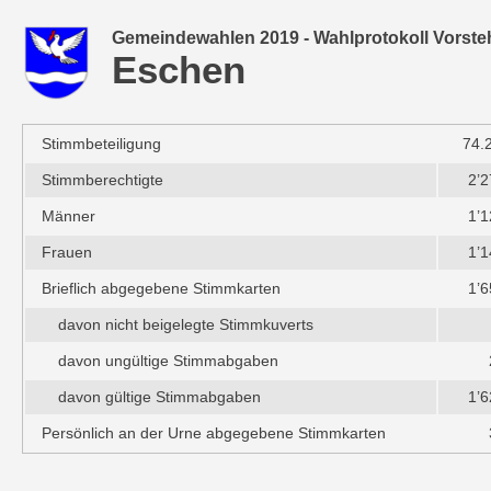
Gemeindewahlen 2019 - Wahlprotokoll Vorste
Eschen
Stimmbeteiligung
74.
Stimmberechtigte
2’2
Männer
1’1
Frauen
1’1
Brieflich abgegebene Stimmkarten
1’6
davon nicht beigelegte Stimmkuverts
davon ungültige Stimmabgaben
davon gültige Stimmabgaben
1’6
Persönlich an der Urne abgegebene Stimmkarten