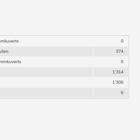
immkuverts
0
rten
374
timmkuverts
0
1’314
1’306
6