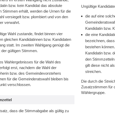
datin bzw. kein Kandidat das absolute
Ungültige Kandidat
n Stimmen erhält, werden die Urnen für die
die auf eine solche
l versiegelt bzw. plombiert und von den
Gemeinderatswahl
r ver­wahrt.
Kandidatin bzw. K
ige Wahl zustande, findet binnen vier
die eine Kandidat
n gleichen Kandidatinnen bzw. Kandidaten
bezeichnen, dass
ang statt. Im zweiten Wahlgang genügt die
bestehen können. 
t der gültigen Stimmen.
Kandidatin bzw. de
den Stimmzetteln
des Wahlergebnisses für die Wahl des
gilt diese nicht a
rfolgt erst, nachdem die Wahl der
streichen.
herin bzw. des Gemeindevorstehers
rnen für die Gemeinderatswahl bleiben bis
Die durch die Streic
unkt verschlossen.
Zusatzstimmen für 
Wählergruppe.
mzettel
dsatz, dass die Stimmabgabe als gültig zu