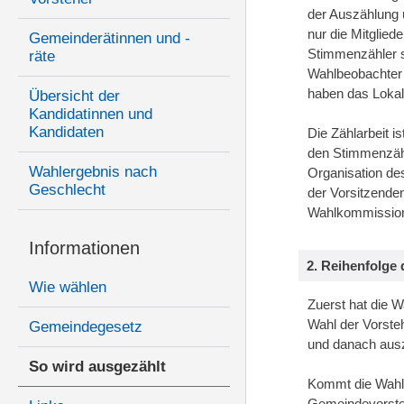
der Auszählung 
nur die Mitglie
Gemeinderätinnen und -
Stimmenzähler so
räte
Wahlbeobachter 
haben das Lokal
Übersicht der
Kandidatinnen und
Kandidaten
Die Zählarbeit 
den Stimmenzäh
Wahlergebnis nach
Organisation des
Geschlecht
der Vorsitzende
Wahlkommissio
Informationen
2. Reihenfolge
Wie wählen
Zuerst hat die W
Wahl der Vorsteh
Gemeindegesetz
und danach aus
So wird ausgezählt
Kommt die Wahl
Gemeindevorsteh