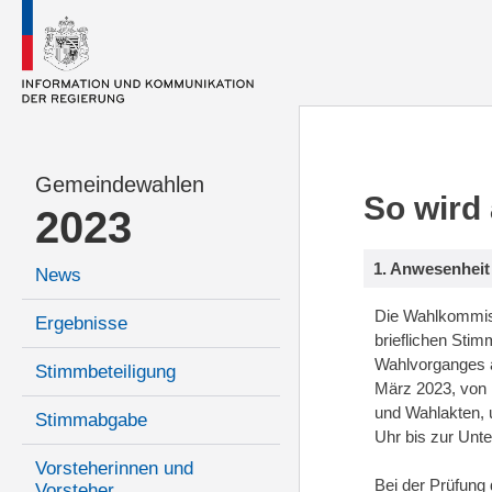
Gemeindewahlen
So wird
2023
1. Anwesenhei
News
Die Wahlkommiss
Ergebnisse
brieflichen Sti
Wahlvorganges a
Stimmbeteiligung
März 2023, von 
und Wahlakten, 
Stimmabgabe
Uhr bis zur Unt
Vorsteherinnen und
Bei der Prüfung
Vorsteher