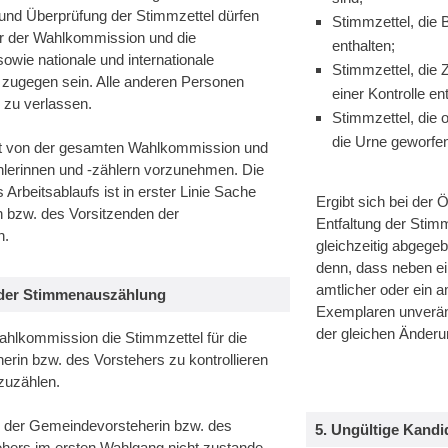
und Überprüfung der Stimmzettel dürfen
Stimmzettel, die 
der der Wahlkommission und die
enthalten;
wie nationale und internationale
Stimmzettel, die
zugegen sein. Alle anderen Personen
einer Kontrolle en
 zu verlassen.
Stimmzettel, die 
die Urne geworfe
ist von der gesamten Wahlkommission und
lerinnen und -zählern vorzunehmen. Die
 Arbeitsablaufs ist in erster Linie Sache
Ergibt sich bei der 
n bzw. des Vorsitzenden der
Entfaltung der Stim
n.
gleichzeitig abgegeb
denn, dass neben ei
amtlicher oder ein 
 der Stimmenauszählung
Exemplaren unverän
der gleichen Änder
ahlkommission die Stimmzettel für die
erin bzw. des Vorstehers zu kontrollieren
zuzählen.
 der Gemeindevorsteherin bzw. des
5. Ungültige Kand
ers im ersten Wahlgang nicht zustande,