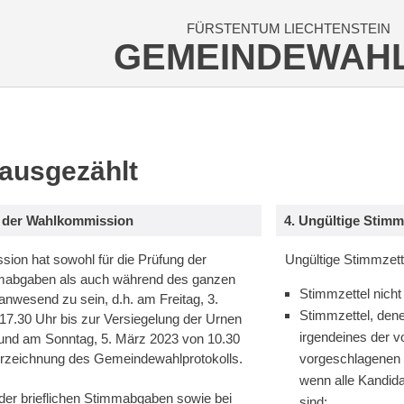
FÜRSTENTUM LIECHTENSTEIN
GEMEINDEWAH
 ausgezählt
t der Wahlkommission
4. Ungültige Stimm
ion hat sowohl für die Prüfung der
Ungültige Stimmzett
mmabgaben als auch während des ganzen
Stimmzettel nicht
nwesend zu sein, d.h. am Freitag, 3.
Stimmzettel, dene
17.30 Uhr bis zur Versiegelung der Urnen
irgendeines der 
und am Sonntag, 5. März 2023 von 10.30
erzeichnung des Gemeindewahlprotokolls.
vorgeschlagenen 
wenn alle Kandida
 der brieflichen Stimmabgaben sowie bei
sind;