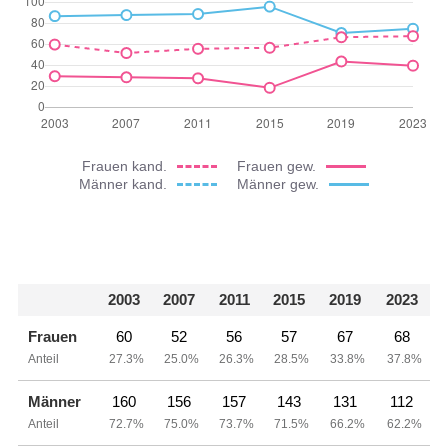
Frauen kand.
Frauen gew.
Männer kand.
Männer gew.
2003
2007
2011
2015
2019
2023
Frauen
60
52
56
57
67
68
Anteil
27.3%
25.0%
26.3%
28.5%
33.8%
37.8%
Männer
160
156
157
143
131
112
Anteil
72.7%
75.0%
73.7%
71.5%
66.2%
62.2%