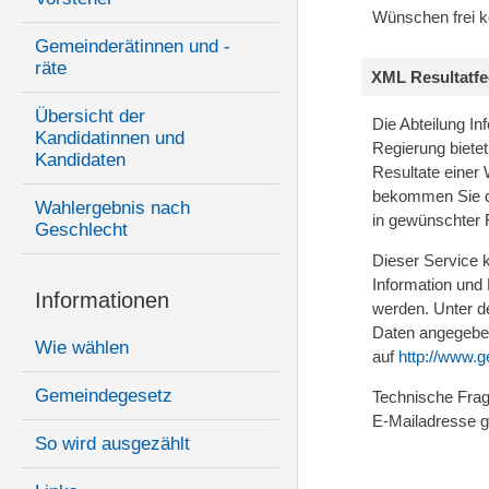
Wünschen frei k
Gemeinderätinnen und -
räte
XML Resultatf
Übersicht der
Die Abteilung I
Kandidatinnen und
Regierung bietet
Kandidaten
Resultate einer 
bekommen Sie di
Wahlergebnis nach
in gewünschter F
Geschlecht
Dieser Service k
Information und
Informationen
werden. Unter d
Daten angegeben
Wie wählen
auf
http://www.g
Gemeindegesetz
Technische Frag
E-Mailadresse g
So wird ausgezählt