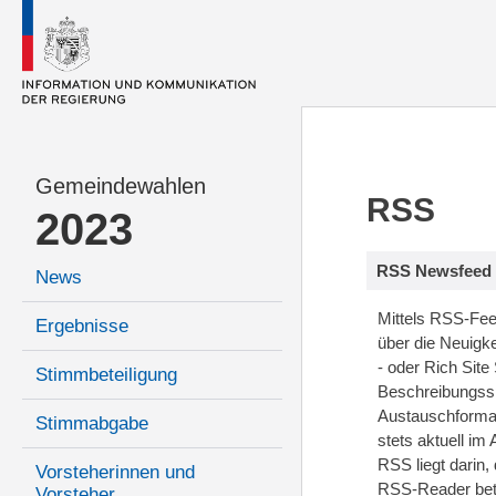
Gemeindewahlen
RSS
2023
RSS Newsfeed
News
Mittels RSS-Fee
Ergebnisse
über die Neuigk
- oder Rich Site
Stimmbeteiligung
Beschreibungss
Austauschformat,
Stimmabgabe
stets aktuell im
RSS liegt darin,
Vorsteherinnen und
RSS-Reader betr
Vorsteher