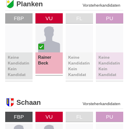
Planken
Vorsteherkandidaten
FBP
VU
FL
PU
Rainer
Keine
Keine
Keine
Beck
Kandidatin
Kandidatin
Kandidatin
Kein
Kein
Kein
Kandidat
Kandidat
Kandidat
Schaan
Vorsteherkandidaten
FBP
VU
FL
PU