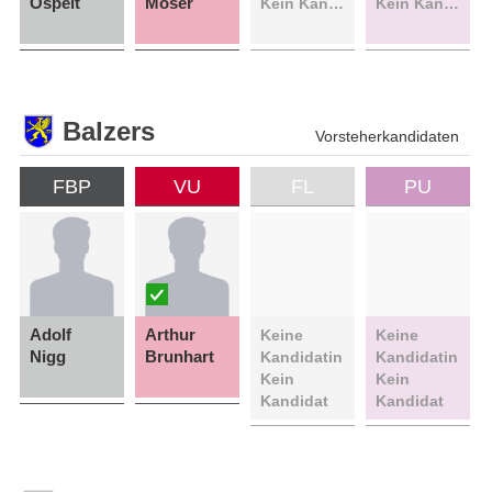
Ospelt
Moser
Kein Kandidat
Kein Kandidat
Balzers
Vorsteherkandidaten
FBP
VU
FL
PU
Adolf
Arthur
Keine
Keine
Nigg
Brunhart
Kandidatin
Kandidatin
Kein
Kein
Kandidat
Kandidat