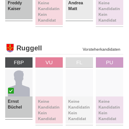
Freddy
Andrea
Keine
Keine
Kaiser
Matt
Kandidatin
Kandidatin
Kein
Kein
Kandidat
Kandidat
Ruggell
Vorsteherkandidaten
FBP
VU
FL
PU
Ernst
Keine
Keine
Keine
Büchel
Kandidatin
Kandidatin
Kandidatin
Kein
Kein
Kein
Kandidat
Kandidat
Kandidat