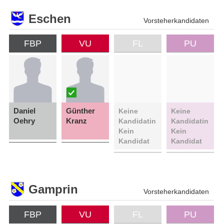
Eschen
Vorsteherkandidaten
FBP
VU
FL
PU
Daniel
Günther
Keine
Keine
Oehry
Kranz
Kandidatin
Kandidatin
Kein
Kein
Kandidat
Kandidat
Gamprin
Vorsteherkandidaten
FBP
VU
FL
PU