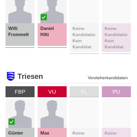
Willi
Daniel
Keine
Keine
Frommelt
Hilti
Kandidatin
Kandidatin
Kein
Kein
Kandidat
Kandidat
Triesen
Vorsteherkandidaten
FBP
VU
FL
PU
Günter
Max
Keine
Keine