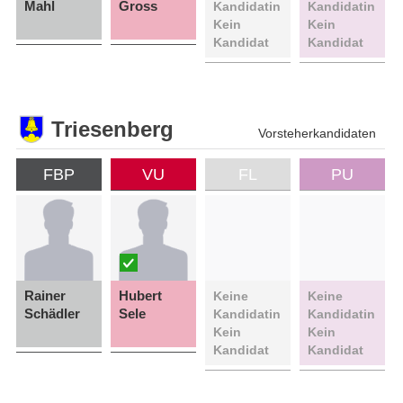
Mahl
Gross
Kandidatin
Kandidatin
Kein
Kein
Kandidat
Kandidat
Triesenberg
Vorsteherkandidaten
FBP
VU
FL
PU
Rainer
Hubert
Keine
Keine
Schädler
Sele
Kandidatin
Kandidatin
Kein
Kein
Kandidat
Kandidat