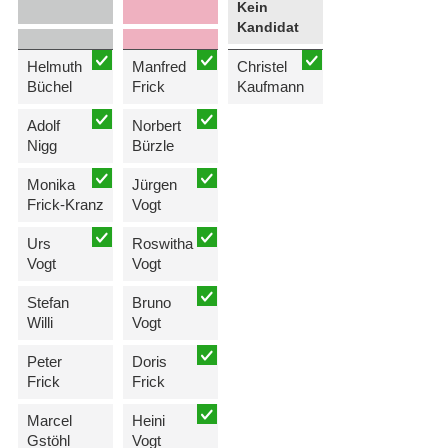
Kein
Kandidat
Helmuth
Manfred
Christel
Büchel
Frick
Kaufmann
Adolf
Norbert
Nigg
Bürzle
Monika
Jürgen
Frick-Kranz
Vogt
Urs
Roswitha
Vogt
Vogt
Stefan
Bruno
Willi
Vogt
Peter
Doris
Frick
Frick
Marcel
Heini
Gstöhl
Vogt