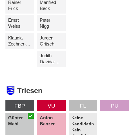
Rainer
Manfred
Frick
Beck
Ernst
Peter
Weiss
Nigg
Klaudia
Jürgen
Zechner-Schwärzler
Gritsch
Judith
Davida-Morscher
Triesen
FBP
VU
FL
PU
Günter
Anton
Keine
Mahl
Banzer
Kandidatin
Kein