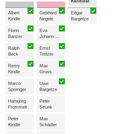
Kandidat
Albert
Gebhard
Edgar
Kindle
Negele
Bargetze
Florin
Eva
Banzer
Johann-Heidegger
Ralph
Ernst
Beck
Trefzer
Remy
Max
Kindle
Gross
Marco
Uwe
Sprenger
Bargetze
Hansjörg
Peter
Frommelt
Strunk
Peter
Max
Kindle
Schädler