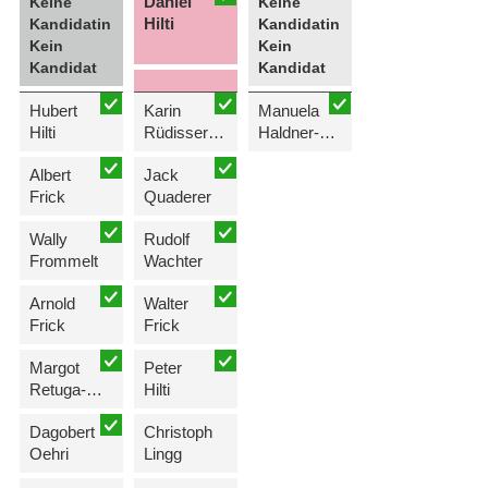
Daniel
Keine
Keine
Hilti
Kandidatin
Kandidatin
Kein
Kein
Kandidat
Kandidat
Hubert
Karin
Manuela
Hilti
Rüdisser-Quaderer
Haldner-Schierscher
Albert
Jack
Frick
Quaderer
Wally
Rudolf
Frommelt
Wachter
Arnold
Walter
Frick
Frick
Margot
Peter
Retuga-Walser
Hilti
Dagobert
Christoph
Oehri
Lingg