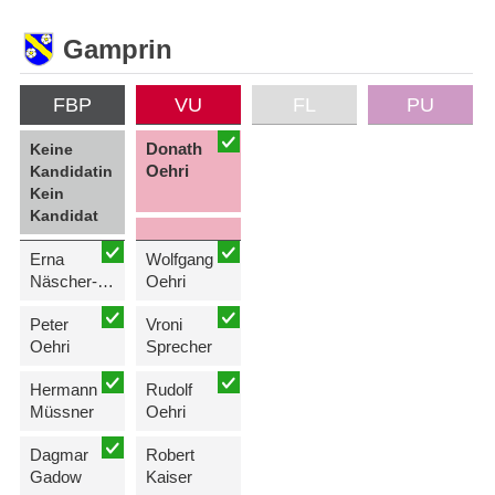
Gamprin
FBP
VU
FL
PU
Donath
Keine
Oehri
Kandidatin
Kein
Kandidat
Erna
Wolfgang
Näscher-Hasler
Oehri
Peter
Vroni
Oehri
Sprecher
Hermann
Rudolf
Müssner
Oehri
Dagmar
Robert
Gadow
Kaiser