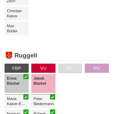
Zech
Christian
Kaiser
Max
Bühler
Ruggell
FBP
VU
FL
PU
Ernst
Jakob
Büchel
Büchel
Maria
Peter
Kaiser-Eberle
Biedermann
Norman
Roland