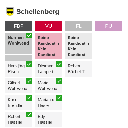
Schellenberg
FBP
VU
FL
PU
Norman
Keine
Keine
Wohlwend
Kandidatin
Kandidatin
Kein
Kein
Kandidat
Kandidat
Hansjörg
Dietmar
Robert
Risch
Lampert
Büchel-Thalmaier
Gilbert
Mario
Wohlwend
Wohlwend
Karin
Marianne
Brendle
Hasler
Robert
Edy
Hassler
Hassler