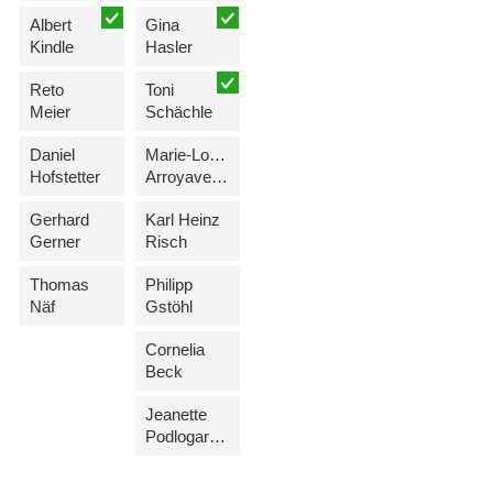
Albert
Gina
Kindle
Hasler
Reto
Toni
Meier
Schächle
Daniel
Marie-Louise
Hofstetter
Arroyave-Batliner
Gerhard
Karl Heinz
Gerner
Risch
Thomas
Philipp
Näf
Gstöhl
Cornelia
Beck
Jeanette
Podlogar-Kranz