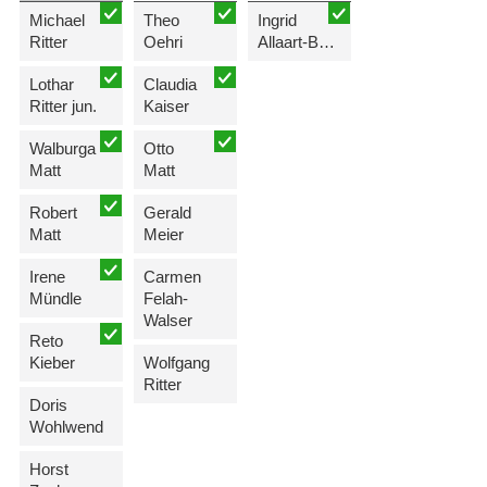
Michael
Theo
Ingrid
Ritter
Oehri
Allaart-Batliner
Lothar
Claudia
Ritter jun.
Kaiser
Walburga
Otto
Matt
Matt
Robert
Gerald
Matt
Meier
Irene
Carmen
Mündle
Felah-
Walser
Reto
Kieber
Wolfgang
Ritter
Doris
Wohlwend
Horst