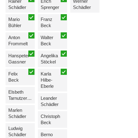
Rainer
Erich
Werner
Schädler
Sprenger
Schädler
Mario
Franz
Bühler
Beck
Anton
Walter
Frommelt
Beck
Hanspeter
Angelika
Gassner
Stöckel
Felix
Karla
Beck
Hilbe-
Eberle
Elsbeth
Tarnutzer-Lampert
Leander
Schädler
Marlen
Schädler
Christoph
Beck
Ludwig
Schädler
Berno