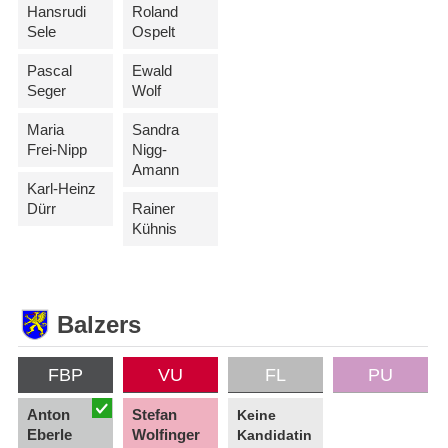
Hansrudi
Roland
Sele
Ospelt
Pascal
Ewald
Seger
Wolf
Maria
Sandra
Frei-Nipp
Nigg-
Amann
Karl-Heinz
Dürr
Rainer
Kühnis
Balzers
FBP
VU
FL
PU
Anton
Stefan
Keine
Eberle
Wolfinger
Kandidatin