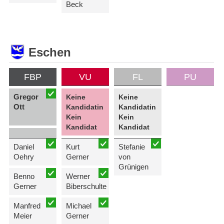
Beck
Eschen
FBP
VU
FL
PU
Gregor
Keine
Keine
Ott
Kandidatin
Kandidatin
Kein
Kein
Kandidat
Kandidat
Daniel
Kurt
Stefanie
Oehry
Gerner
von
Grünigen
Benno
Werner
Gerner
Biberschulte
Manfred
Michael
Meier
Gerner