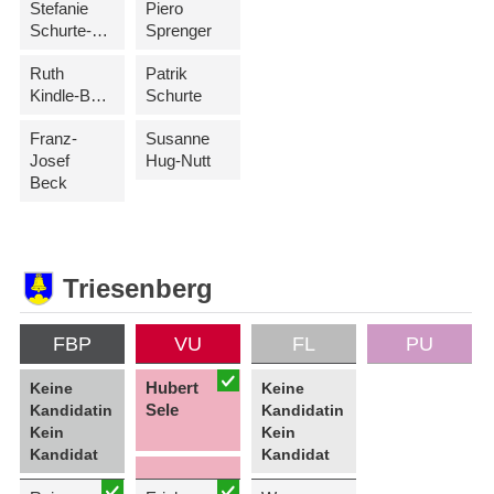
Stefanie
Piero
Schurte-Tschol
Sprenger
Ruth
Patrik
Kindle-Banzer
Schurte
Franz-
Susanne
Josef
Hug-Nutt
Beck
Triesenberg
FBP
VU
FL
PU
Hubert
Keine
Keine
Sele
Kandidatin
Kandidatin
Kein
Kein
Kandidat
Kandidat