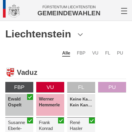
FÜRSTENTUM LIECHTENSTEIN
GEMEINDEWAHLEN
Liechtenstein
Alle
FBP
VU
FL
PU
Vaduz
FBP
VU
FL
PU
Ewald
Werner
Keine Kandidatin
Ospelt
Hemmerle
Kein Kandidat
Susanne
Frank
René
Eberle-
Konrad
Hasler