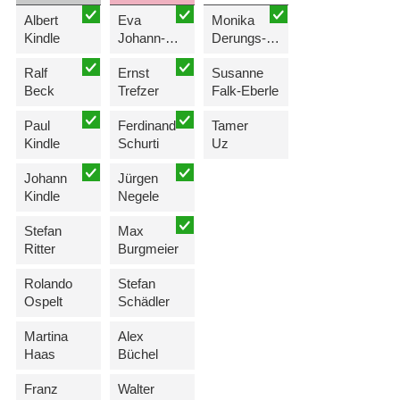
Albert
Eva
Monika
Kindle
Johann-Heidegger
Derungs-Scherzer
Ralf
Ernst
Susanne
Beck
Trefzer
Falk-Eberle
Paul
Ferdinand
Tamer
Kindle
Schurti
Uz
Johann
Jürgen
Kindle
Negele
Stefan
Max
Ritter
Burgmeier
Rolando
Stefan
Ospelt
Schädler
Martina
Alex
Haas
Büchel
Franz
Walter