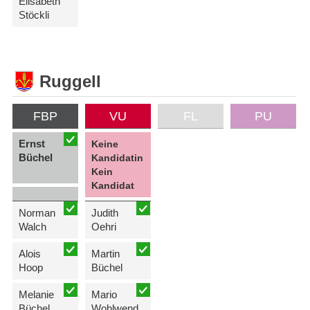
Elisabeth
Stöckli
Ruggell
FBP
VU
FL
PU
Ernst
Keine
Büchel
Kandidatin
Kein
Kandidat
Norman
Judith
Walch
Oehri
Alois
Martin
Hoop
Büchel
Melanie
Mario
Büchel
Wohlwend