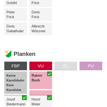
Gstöhl
Frick
Peter
Doris
Frick
Frick
Doris
Albrecht
Gabathuler
Wössner
Planken
FBP
VU
FL
PU
Rainer
Keine
Beck
Kandidatin
Kein
Kandidat
Josef
Horst
Biedermann
Meier