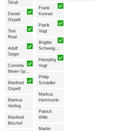
Strub
Frank
Daniel
Konrad
Ospelt
Patrik
Toni
Vogt
Real
Brigitte
Adolf
Schweiger-Hartmann
Seger
Hansjörg
Cornelia
Vogt
Meier-Spoerri
Philip
Manfred
Schädler
Ospelt
Markus
Markus
Hemmerle
Verling
Patrick
Manfred
Wille
Bischof
Martin