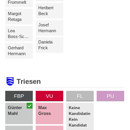
Frommelt
Heribert
Margot
Beck
Retuga
Josef
Lea
Hermann
Boss-Schierscher
Daniela
Gerhard
Frick
Hermann
Triesen
FBP
VU
FL
PU
Günter
Max
Keine
Mahl
Gross
Kandidatin
Kein
Kandidat