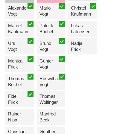
Alexander
Mario
Christel
Vogt
Vogt
Kaufmann
Marcel
Patrick
Lukas
Kaufmann
Büchel
Laternser
Urs
Bruno
Nadja
Vogt
Vogt
Frick
Monika
Günter
Frick
Vogt
Thomas
Roswitha
Büchel
Vogt
Fidel
Thomas
Frick
Wolfinger
Rainer
Manfred
Nipp
Beck
Christian
Günther