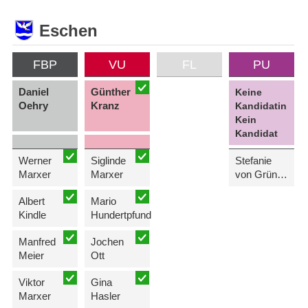
Eschen
FBP
VU
FL
PU
Daniel
Günther
Keine
Oehry
Kranz
Kandidatin
Kein
Kandidat
Werner
Siglinde
Stefanie
Marxer
Marxer
von Grünigen-Sele
Albert
Mario
Kindle
Hundertpfund
Manfred
Jochen
Meier
Ott
Viktor
Gina
Marxer
Hasler