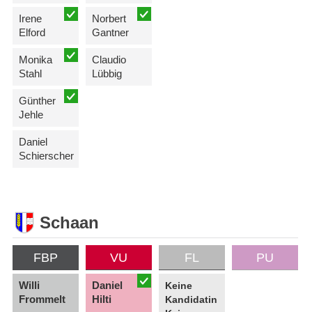
Irene
Norbert
Elford
Gantner
Monika
Claudio
Stahl
Lübbig
Günther
Jehle
Daniel
Schierscher
Schaan
FBP
VU
FL
PU
Willi
Daniel
Keine
Frommelt
Hilti
Kandidatin