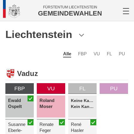
FÜRSTENTUM LIECHTENSTEIN
GEMEINDEWAHLEN
Liechtenstein
Alle
FBP
VU
FL
PU
Vaduz
FBP
VU
FL
PU
Ewald
Roland
Keine Kandidatin
Ospelt
Moser
Kein Kandidat
Susanne
Renate
René
Eberle-
Feger
Hasler