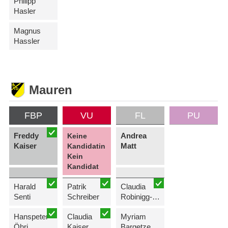
Philipp
Hasler
Magnus
Hassler
Mauren
FBP
VU
FL
PU
Freddy
Andrea
Keine
Kaiser
Matt
Kandidatin
Kein
Kandidat
Harald
Patrik
Claudia
Senti
Schreiber
Robinigg-Büchel
Hanspeter
Claudia
Myriam
Öhri
Kaiser
Bargetze