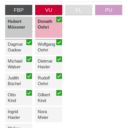
FBP
VU
FL
PU
Hubert
Donath
Müssner
Oehri
Dagmar
Wolfgang
Gadow
Oehri
Michael
Dietmar
Walser
Hasler
Judith
Rudolf
Büchel
Oehri
Otto
Gilbert
Kind
Kind
Ingrid
Nora
Hasler
Meier