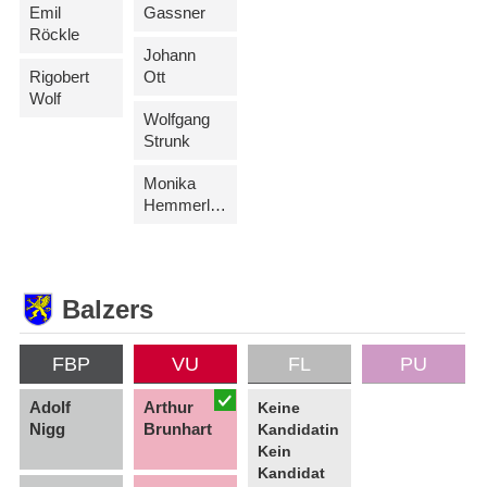
Emil
Gassner
Röckle
Johann
Rigobert
Ott
Wolf
Wolfgang
Strunk
Monika
Hemmerle-Beck
Balzers
FBP
VU
FL
PU
Adolf
Arthur
Keine
Nigg
Brunhart
Kandidatin
Kein
Kandidat