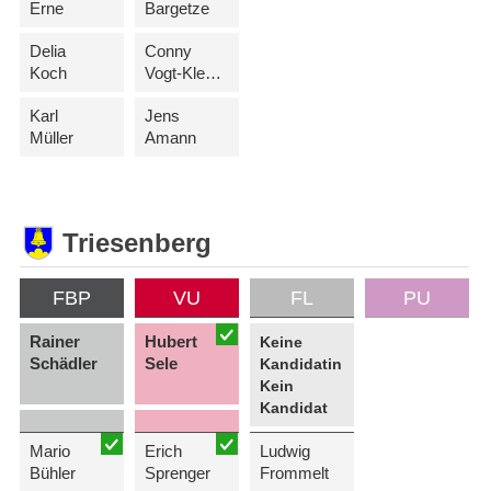
Erne
Bargetze
Delia
Conny
Koch
Vogt-Kleeberger
Karl
Jens
Müller
Amann
Triesenberg
FBP
VU
FL
PU
Rainer
Hubert
Keine
Schädler
Sele
Kandidatin
Kein
Kandidat
Mario
Erich
Ludwig
Bühler
Sprenger
Frommelt