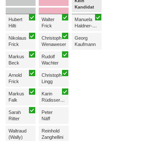
Kein
Kandidat
Hubert
Walter
Manuela
Hilti
Frick
Haldner-Schierscher
Nikolaus
Christoph
Georg
Frick
Wenaweser
Kaufmann
Markus
Rudolf
Beck
Wachter
Arnold
Christoph
Frick
Lingg
Markus
Karin
Falk
Rüdisser-Quaderer
Sarah
Peter
Ritter
Näff
Waltraud
Reinhold
(Wally)
Zanghellini