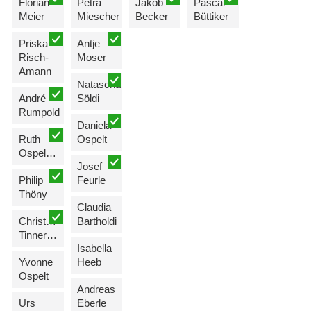
Florian
Petra
Jakob
Pascal
Meier
Miescher
Becker
Büttiker
Priska
Antje
Risch-
Moser
Amann
Natascha
André
Söldi
Rumpold
Daniela
Ruth
Ospelt
Ospelt-Niepelt
Josef
Philip
Feurle
Thöny
Claudia
Christine
Bartholdi
Tinner-Rampone
Isabella
Yvonne
Heeb
Ospelt
Andreas
Urs
Eberle