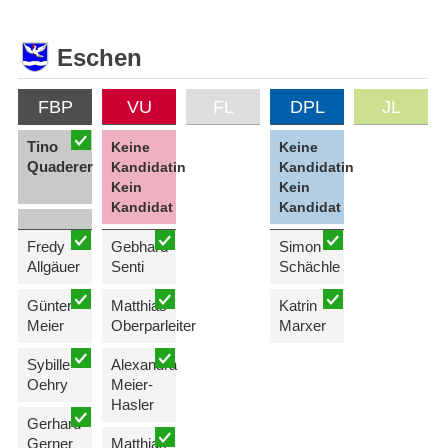
Eschen
FBP
VU
FL
DPL
JL
Tino
Keine
Keine
Quaderer
Kandidatin
Kandidatin
Kein
Kein
Kandidat
Kandidat
Fredy
Gebhard
Simon
Allgäuer
Senti
Schächle
Günter
Matthias
Katrin
Meier
Oberparleiter
Marxer
Sybille
Alexandra
Oehry
Meier-
Hasler
Gerhard
Gerner
Matthias