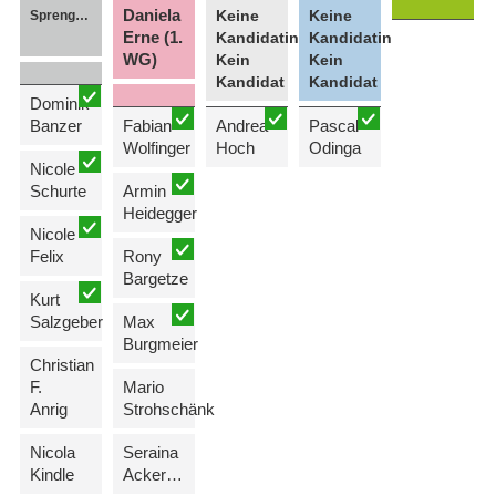
Daniela
Keine
Keine
Sprenger (1. WG)
Erne (1.
Kandidatin
Kandidatin
WG)
Kein
Kein
Kandidat
Kandidat
Dominik
Banzer
Fabian
Andrea
Pascal
Wolfinger
Hoch
Odinga
Nicole
Schurte
Armin
Heidegger
Nicole
Felix
Rony
Bargetze
Kurt
Salzgeber
Max
Burgmeier
Christian
F.
Mario
Anrig
Strohschänk
Nicola
Seraina
Kindle
Ackermann-Forstinger