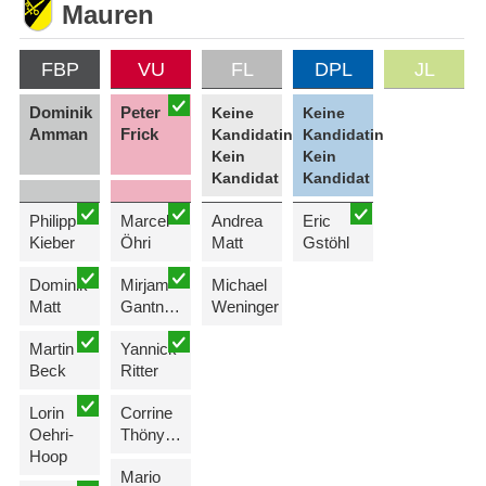
Mauren
FBP
VU
FL
DPL
JL
Dominik
Peter
Keine
Keine
Amman
Frick
Kandidatin
Kandidatin
Kein
Kein
Kandidat
Kandidat
Philipp
Marcel
Andrea
Eric
Kieber
Öhri
Matt
Gstöhl
Dominik
Mirjam
Michael
Matt
Gantner-Posch
Weninger
Martin
Yannick
Beck
Ritter
Lorin
Corrine
Oehri-
Thöny-Gritsch
Hoop
Mario