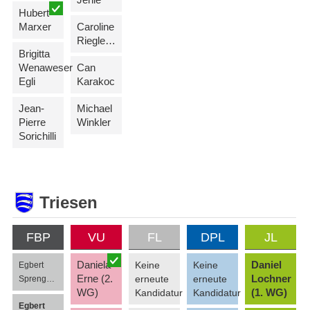
Hubert
Marxer
Caroline
Riegler (-Rüdisser)
Brigitta
Wenaweser
Can
Egli
Karakoc
Jean-
Michael
Pierre
Winkler
Sorichilli
Triesen
FBP
VU
FL
DPL
JL
Daniela
Daniel
Keine
Keine
Egbert
Erne (2.
Lochner
erneute
erneute
Sprenger (2. WG)
WG)
(1. WG)
Kandidatur
Kandidatur
Egbert