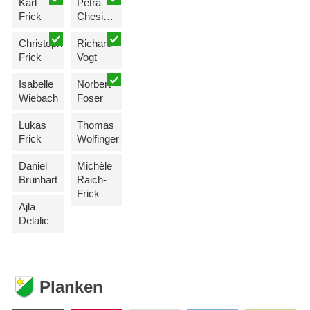
Karl
Petra
Frick
Chesi-Schelbert
Christoph
Richard
Frick
Vogt
Isabelle
Norbert
Wiebach
Foser
Lukas
Thomas
Frick
Wolfinger
Daniel
Michèle
Brunhart
Raich-
Frick
Ajla
Delalic
Planken