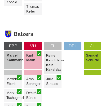
Kobald
Thomas
Keller
Balzers
FBP
VU
FL
DPL
JL
Marcel
Karl
Samuel
Keine
Kaufmann
Malin
Schurte
Kandidatin
Kein
Kandidat
Matthias
Arno
Julia
Eberle
Sprenger
Strauss
Markus
Désirée
Tschugmell
Bürzle