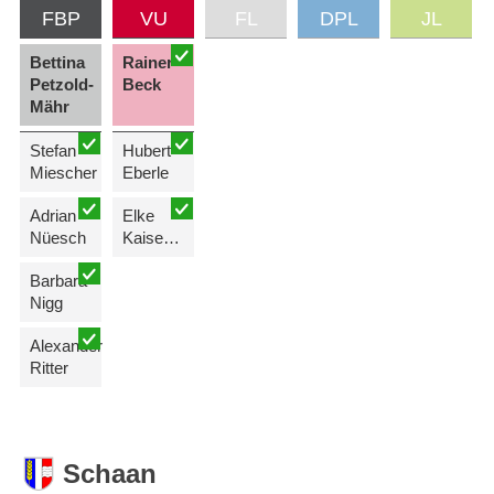
FBP
VU
FL
DPL
JL
Bettina
Rainer
Petzold-
Beck
Mähr
Stefan
Hubert
Miescher
Eberle
Adrian
Elke
Nüesch
Kaiser-Gantner
Barbara
Nigg
Alexander
Ritter
Schaan