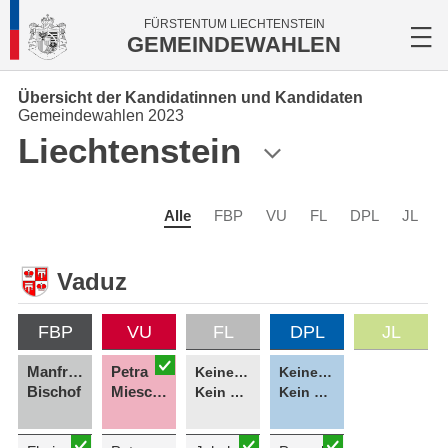
FÜRSTENTUM LIECHTENSTEIN
GEMEINDEWAHLEN
Übersicht der Kandidatinnen und Kandidaten
Gemeindewahlen 2023
Liechtenstein
Alle
FBP
VU
FL
DPL
JL
Vaduz
FBP
VU
FL
DPL
JL
Manfred
Petra
Keine Kandidatin
Keine Kandidatin
Bischof
Miescher
Kein Kandidat
Kein Kandidat