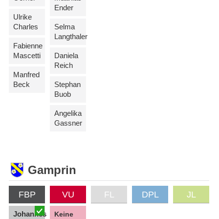
Ender
Ulrike
Charles
Selma
Langthaler
Fabienne
Mascetti
Daniela
Reich
Manfred
Beck
Stephan
Buob
Angelika
Gassner
Gamprin
FBP
VU
FL
DPL
JL
Johannes
Keine