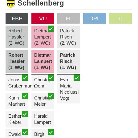
Schellenberg
FBP
VU
FL
DPL
JL
Robert
Dietmar
Patrick
Hassler
Lampert
Risch
(2. WG)
(2. WG)
(2. WG)
Robert
Dietmar
Patrick
Hassler
Lampert
Risch
(1. WG)
(1. WG)
(1. WG)
Jonas
Christoph
Eva-
Grubenmann
Oehri
Maria
Nicolussi
Karin
Christian
Vogt
Manhart
Meier
Esther
Harald
Kieber
Lampert
Ewald
Birgit