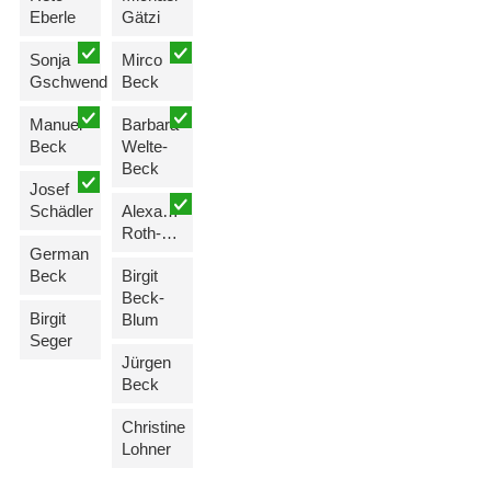
Eberle
Gätzi
Sonja
Mirco
Gschwend
Beck
Manuel
Barbara
Beck
Welte-
Beck
Josef
Schädler
Alexandra
Roth-Schädler
German
Beck
Birgit
Beck-
Birgit
Blum
Seger
Jürgen
Beck
Christine
Lohner