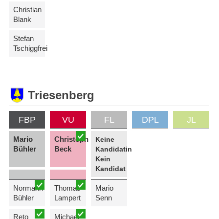
Christian
Blank
Stefan
Tschiggfrei
Triesenberg
FBP
VU
FL
DPL
JL
Mario
Christoph
Keine
Bühler
Beck
Kandidatin
Kein
Kandidat
Normann
Thomas
Mario
Bühler
Lampert
Senn
Reto
Michael