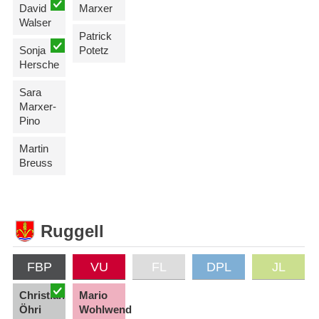
David
Marxer
Walser
Patrick
Sonja
Potetz
Hersche
Sara
Marxer-
Pino
Martin
Breuss
Ruggell
FBP
VU
FL
DPL
JL
Christian
Mario
Öhri
Wohlwend