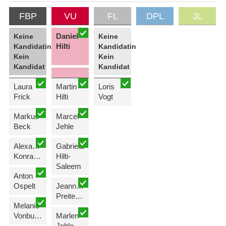
FBP
VU
FL
DPL
JL
Daniel
Keine
Keine
Hilti
Kandidatin
Kandidatin
Kein
Kein
Kandidat
Kandidat
Laura
Martin
Loris
Frick
Hilti
Vogt
Markus
Marcel
Beck
Jehle
Alexandra
Gabriela
Konrad-Biedermann
Hilti-
Saleem
Anton
Ospelt
Jeannine
Preite-Niedhart
Melanie
Vonbun-Frommelt
Marlen
Jehle