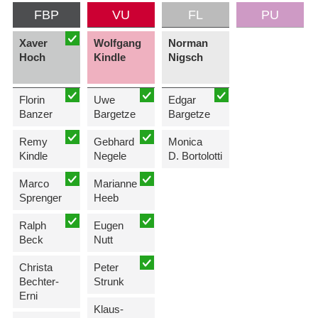
FBP
VU
FL
PU
Xaver
Wolfgang
Norman
Hoch
Kindle
Nigsch
Florin
Uwe
Edgar
Banzer
Bargetze
Bargetze
Remy
Gebhard
Monica
Kindle
Negele
D. Bortolotti
Marco
Marianne
Sprenger
Heeb
Ralph
Eugen
Beck
Nutt
Christa
Peter
Bechter-
Strunk
Erni
Klaus-