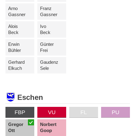
Arno
Franz
Gassner
Gassner
Alois
Ivo
Beck
Beck
Erwin
Günter
Bühler
Frei
Gerhard
Gaudenz
Elkuch
Sele
Eschen
FBP
VU
FL
PU
Gregor
Norbert
Ott
Goop