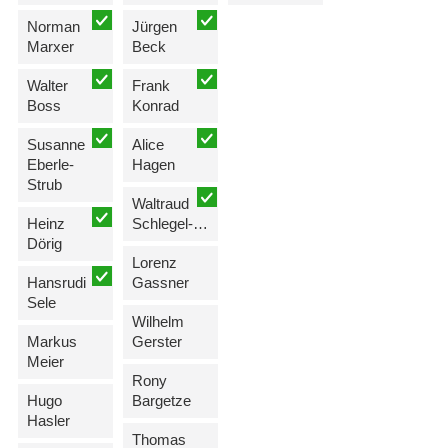
Norman
Jürgen
Marxer
Beck
Walter
Frank
Boss
Konrad
Susanne
Alice
Eberle-
Hagen
Strub
Waltraud
Heinz
Schlegel-Biedermann
Dörig
Lorenz
Hansrudi
Gassner
Sele
Wilhelm
Markus
Gerster
Meier
Rony
Hugo
Bargetze
Hasler
Thomas