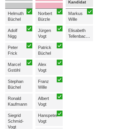
Kandidat
Helmuth
Norbert
Markus
Büchel
Bürzle
Wille
Adolf
Jürgen
Elisabeth
Nigg
Vogt
Tellenbach-Frick
Peter
Patrick
Frick
Büchel
Marcel
Alex
Gstöhl
Vogt
Stephan
Franz
Büchel
Wille
Ronald
Albert
Kaufmann
Vogt
Siegrid
Hanspeter
Schmid-
Vogt
Vogt