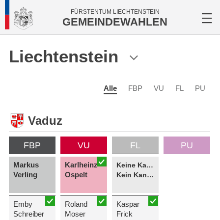
FÜRSTENTUM LIECHTENSTEIN
GEMEINDEWAHLEN
Liechtenstein
Alle
FBP
VU
FL
PU
Vaduz
FBP
VU
FL
PU
Markus
Karlheinz
Keine Kandidatin
Verling
Ospelt
Kein Kandidat
Emby
Roland
Kaspar
Schreiber
Moser
Frick