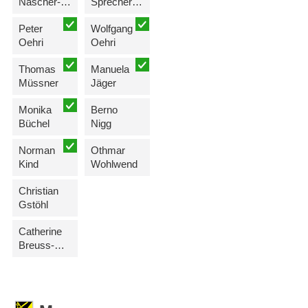
Näscher-Hasler
Sprecher-Marxer
Peter
Wolfgang
Oehri
Oehri
Thomas
Manuela
Müssner
Jäger
Monika
Berno
Büchel
Nigg
Norman
Othmar
Kind
Wohlwend
Christian
Gstöhl
Catherine
Breuss-Hassler