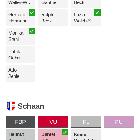
Walter-Wenzel
Gantner
Beck
Gerhard
Ralph
Luzia
Hermann
Beck
Walch-Schädler
Monika
Stahl
Patrik
Oehri
Adolf
Jehle
Schaan
FBP
VU
FL
PU
Helmut
Daniel
Keine