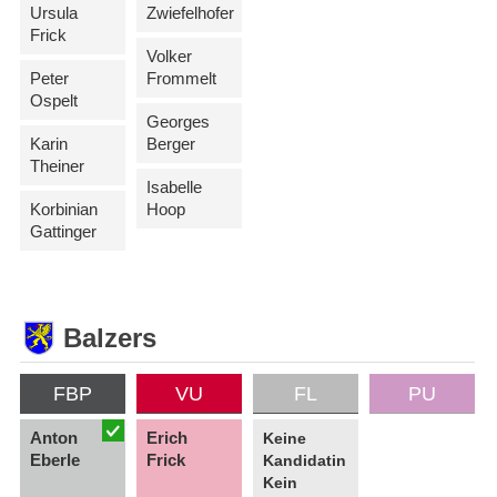
Ursula
Zwiefelhofer
Frick
Volker
Peter
Frommelt
Ospelt
Georges
Karin
Berger
Theiner
Isabelle
Korbinian
Hoop
Gattinger
Balzers
FBP
VU
FL
PU
Anton
Erich
Keine
Eberle
Frick
Kandidatin
Kein