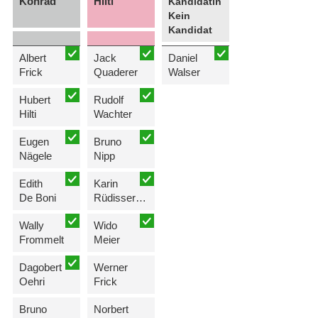
Konrad
Hilti
Kandidatin
Kein
Kandidat
Albert
Jack
Daniel
Frick
Quaderer
Walser
Hubert
Rudolf
Hilti
Wachter
Eugen
Bruno
Nägele
Nipp
Edith
Karin
De Boni
Rüdisser-Quaderer
Wally
Wido
Frommelt
Meier
Dagobert
Werner
Oehri
Frick
Bruno
Norbert