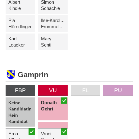
Albert
Simon
Kindle
Schächle
Pia
Ilse-Karolina
Hörndlinger
Frommelt-Wohlwend
Karl
Mary
Loacker
Senti
Gamprin
FBP
VU
FL
PU
Donath
Keine
Oehri
Kandidatin
Kein
Kandidat
Erna
Vroni