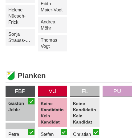
Edith
Helene
Maier-Vogt
Nüesch-
Andrea
Frick
Möhr
Sonja
Thomas
Strauss-Fischer
Vogt
Planken
FBP
VU
FL
PU
Gaston
Keine
Keine
Jehle
Kandidatin
Kandidatin
Kein
Kein
Kandidat
Kandidat
Petra
Stefan
Christian