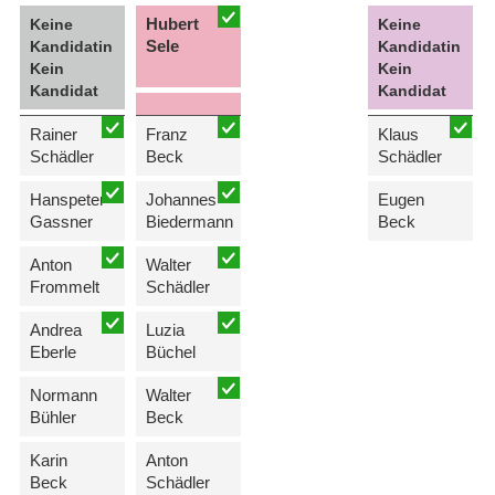
Hubert
Keine
Keine
Sele
Kandidatin
Kandidatin
Kein
Kein
Kandidat
Kandidat
Rainer
Franz
Klaus
Schädler
Beck
Schädler
Hanspeter
Johannes
Eugen
Gassner
Biedermann
Beck
Anton
Walter
Frommelt
Schädler
Andrea
Luzia
Eberle
Büchel
Normann
Walter
Bühler
Beck
Karin
Anton
Beck
Schädler