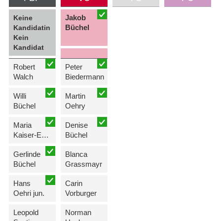
Jakob
Keine
Büchel
Kandidatin
Kein
Kandidat
Robert
Peter
Walch
Biedermann
Willi
Martin
Büchel
Oehry
Maria
Denise
Kaiser-Eberle
Büchel
Gerlinde
Blanca
Büchel
Grassmayr
Hans
Carin
Oehri jun.
Vorburger
Leopold
Norman