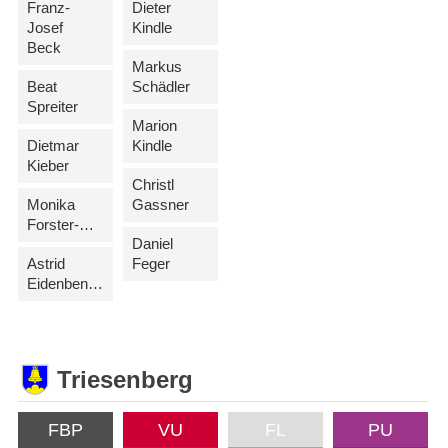
Franz-
Dieter
Josef
Kindle
Beck
Markus
Beat
Schädler
Spreiter
Marion
Dietmar
Kindle
Kieber
Christl
Monika
Gassner
Forster-Rehak
Daniel
Astrid
Feger
Eidenbenz-Wanger
Triesenberg
FBP
VU
FL
PU