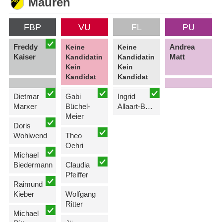
Mauren
FBP
VU
FL
PU
Freddy
Andrea
Keine
Keine
Kaiser
Matt
Kandidatin
Kandidatin
Kein
Kein
Kandidat
Kandidat
Dietmar
Gabi
Ingrid
Marxer
Büchel-
Allaart-Batliner
Meier
Doris
Wohlwend
Theo
Oehri
Michael
Biedermann
Claudia
Pfeiffer
Raimund
Kieber
Wolfgang
Ritter
Michael