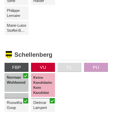
Senti
Hasler
Philippe
Lemaire
Marie-Luise
Stoffel-Büchel
Schellenberg
FBP
VU
FL
PU
Norman
Keine
Wohlwend
Kandidatin
Kein
Kandidat
Roswitha
Dietmar
Goop
Lampert