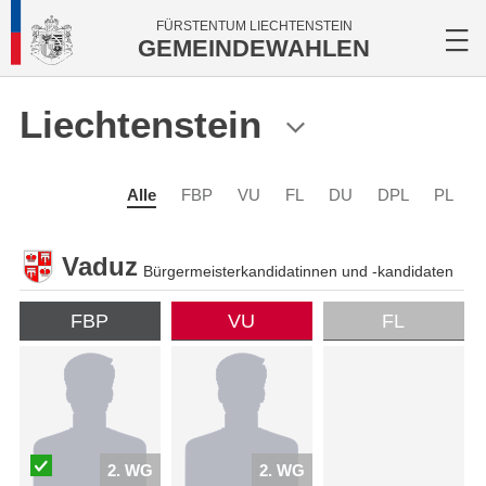
FÜRSTENTUM LIECHTENSTEIN
GEMEINDEWAHLEN
Liechtenstein
Alle
FBP
VU
FL
DU
DPL
PL
Vaduz
Bürgermeisterkandidatinnen und -kandidaten
FBP
VU
FL
2. WG
2. WG