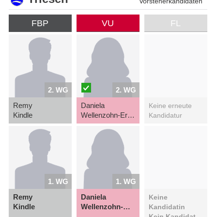
Vorsteherkandidaten
FBP
VU
FL
2. WG
2. WG
Remy
Daniela
Keine erneute
Kindle
Wellenzohn-Erne
Kandidatur
1. WG
1. WG
Remy
Daniela
Keine
Kindle
Wellenzohn-Erne
Kandidatin
Kein Kandidat