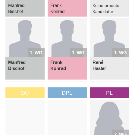
Manfred
Frank
Keine erneute
Bischof
Konrad
Kandidatur
1. WG
1. WG
1. WG
Manfred
Frank
René
Bischof
Konrad
Hasler
DU
DPL
PL
2. WG