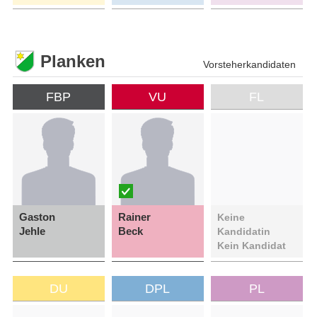
Planken
Vorsteherkandidaten
FBP
VU
FL
Gaston
Rainer
Keine
Jehle
Beck
Kandidatin
Kein Kandidat
DU
DPL
PL