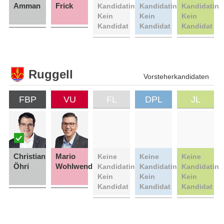
Amman
Frick
Kandidatin
Kandidatin
Kandidatin
Kein
Kein
Kein
Kandidat
Kandidat
Kandidat
Ruggell
Vorsteherkandidaten
FBP
VU
FL
DPL
JL
Christian
Mario
Keine
Keine
Keine
Öhri
Wohlwend
Kandidatin
Kandidatin
Kandidatin
Kein
Kein
Kein
Kandidat
Kandidat
Kandidat