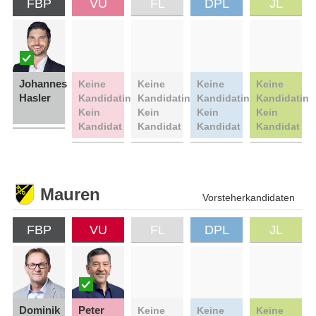
FBP
VU
FL
DPL
JL
Johannes
Keine
Keine
Keine
Keine
Hasler
Kandidatin
Kandidatin
Kandidatin
Kandidatin
Kein
Kein
Kein
Kein
Kandidat
Kandidat
Kandidat
Kandidat
Mauren
Vorsteherkandidaten
FBP
VU
FL
DPL
JL
Dominik
Peter
Keine
Keine
Keine