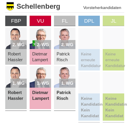
Schellenberg
Vorsteherkandidaten
FBP
VU
FL
DPL
JL
2. WG
2. WG
2. WG
Robert
Dietmar
Patrick
Keine
Keine
Hassler
Lampert
Risch
erneute
erneute
Kandidatur
Kandidatur
1. WG
1. WG
1. WG
Robert
Dietmar
Patrick
Hassler
Lampert
Risch
Keine
Keine
Kandidatin
Kandidatin
Kein
Kein
Kandidat
Kandidat