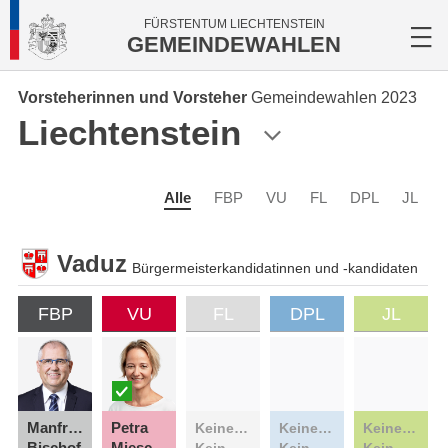
FÜRSTENTUM LIECHTENSTEIN
GEMEINDEWAHLEN
Vorsteherinnen und Vorsteher
Gemeindewahlen 2023
Liechtenstein
Alle
FBP
VU
FL
DPL
JL
Vaduz
Bürgermeisterkandidatinnen und -kandidaten
FBP
VU
FL
DPL
JL
Manfred
Petra
Keine Kandidatin
Keine Kandidatin
Keine Kandidatin
Bischof
Miescher
Kein Kandidat
Kein Kandidat
Kein Kandidat