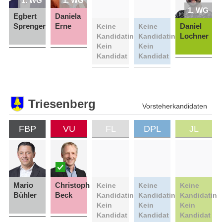
1. WG
1. WG
1. WG
Egbert
Daniela
Sprenger
Erne
Daniel
Keine
Keine
Lochner
Kandidatin
Kandidatin
Kein
Kein
Kandidat
Kandidat
Triesenberg
Vorsteherkandidaten
FBP
VU
FL
DPL
JL
Mario
Christoph
Keine
Keine
Keine
Bühler
Beck
Kandidatin
Kandidatin
Kandidatin
Kein
Kein
Kein
Kandidat
Kandidat
Kandidat