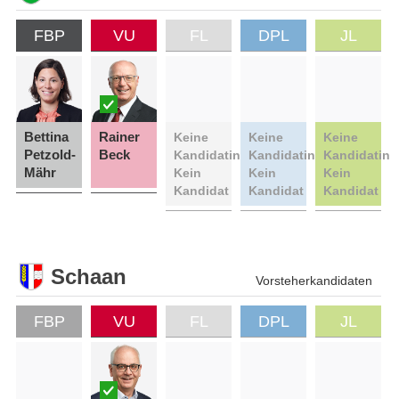
FBP
VU
FL
DPL
JL
Bettina
Rainer
Keine
Keine
Keine
Petzold-
Beck
Kandidatin
Kandidatin
Kandidatin
Mähr
Kein
Kein
Kein
Kandidat
Kandidat
Kandidat
Schaan
Vorsteherkandidaten
FBP
VU
FL
DPL
JL