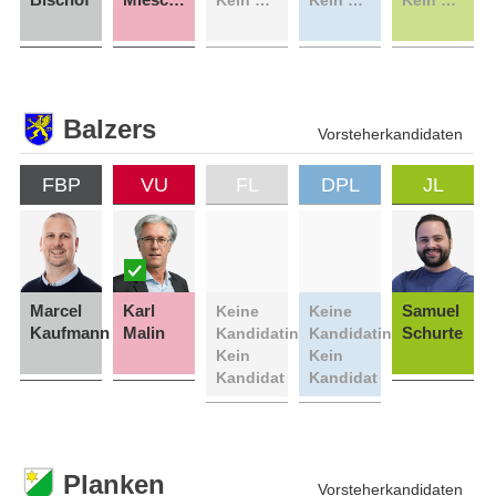
Balzers
Vorsteherkandidaten
FBP
VU
FL
DPL
JL
Marcel
Karl
Samuel
Keine
Keine
Kaufmann
Malin
Schurte
Kandidatin
Kandidatin
Kein
Kein
Kandidat
Kandidat
Planken
Vorsteherkandidaten