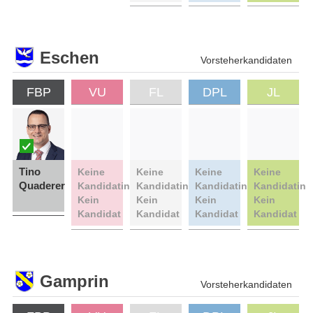
Eschen
Vorsteherkandidaten
FBP
VU
FL
DPL
JL
Tino
Keine
Keine
Keine
Keine
Quaderer
Kandidatin
Kandidatin
Kandidatin
Kandidatin
Kein
Kein
Kein
Kein
Kandidat
Kandidat
Kandidat
Kandidat
Gamprin
Vorsteherkandidaten