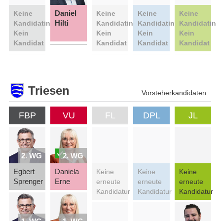
Daniel
Keine
Keine
Keine
Keine
Hilti
Kandidatin
Kandidatin
Kandidatin
Kandidatin
Kein
Kein
Kein
Kein
Kandidat
Kandidat
Kandidat
Kandidat
Triesen
Vorsteherkandidaten
FBP
VU
FL
DPL
JL
2. WG
2. WG
Egbert
Daniela
Keine
Keine
Keine
Sprenger
Erne
erneute
erneute
erneute
Kandidatur
Kandidatur
Kandidatur