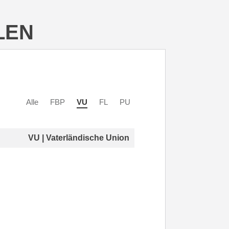
LEN
Alle
FBP
VU
FL
PU
VU | Vaterländische Union