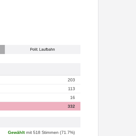
Polit. Laufbahn
203
113
16
332
Gewählt
mit 518 Stimmen (71.7%)