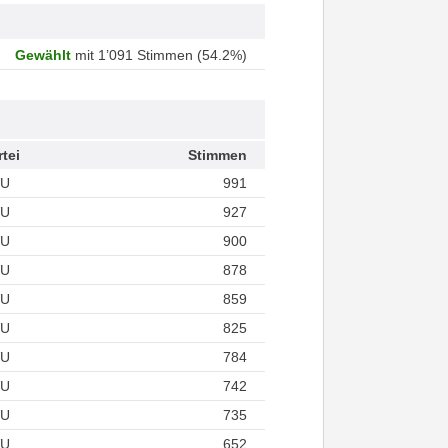
Gewählt
mit 1’091 Stimmen (54.2%)
rtei
Stimmen
VU
991
VU
927
VU
900
VU
878
VU
859
VU
825
VU
784
VU
742
VU
735
VU
652