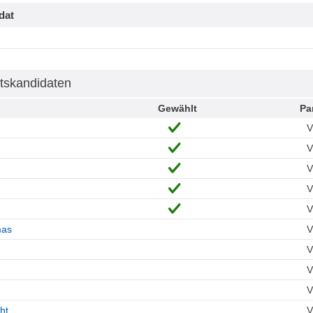
dat
tskandidaten
Gewählt
Pa
mas
ht