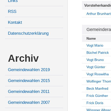
Links
Vorsteherkandi
RSS
Arthur Brunhart
Kontakt
Gemeindera
Datenschutzerklärung
Name
Vogt Mario
Büchel Patrick
Archiv
Vogt Bruno
Vogt Günter
Gemeindewahlen 2019
Vogt Roswitha
Gemeindewahlen 2015
Wolfinger Tho
Beck Manfred
Gemeindewahlen 2011
Frick Günther
Gemeindewahlen 2007
Frick Doris
Wössner Albrec