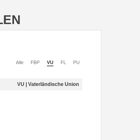
LEN
Alle
FBP
VU
FL
PU
VU | Vaterländische Union