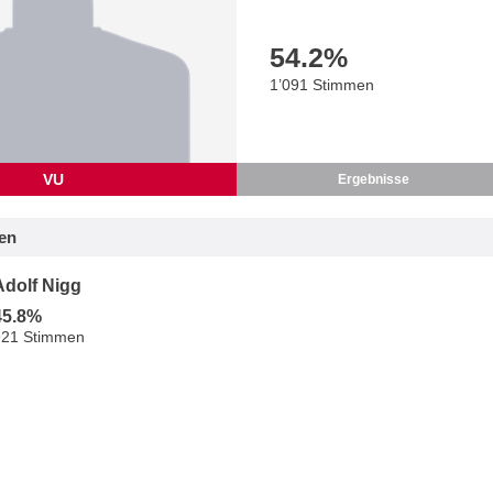
54.2
%
1’091 Stimmen
VU
Ergebnisse
en
Adolf Nigg
45.8%
921 Stimmen