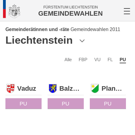
FÜRSTENTUM LIECHTENSTEIN
GEMEINDEWAHLEN
Gemeinderätinnen und -räte
Gemeindewahlen 2011
Liechtenstein
Alle
FBP
VU
FL
PU
Vaduz
Balzers
Planken
PU
PU
PU