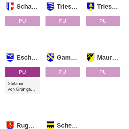
Schaan
Triesen
Triesenberg
PU
PU
PU
Eschen
Gamprin
Mauren
PU
PU
PU
Stefanie
von Grünigen-Sele
Ruggell
Schellenberg