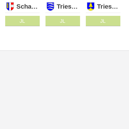
Schaan
Triesen
Triesenberg
JL
JL
JL