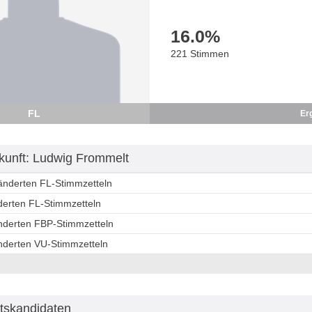
16.0
%
221 Stimmen
FL
Er
unft: Ludwig Frommelt
ränderten FL-Stimmzetteln
derten FL-Stimmzetteln
änderten FBP-Stimmzetteln
änderten VU-Stimmzetteln
tskandidaten