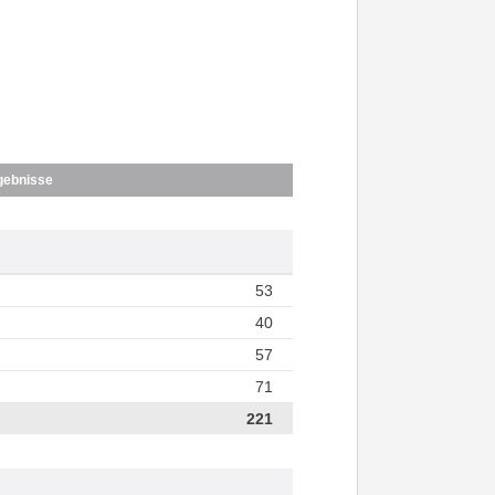
gebnisse
53
40
57
71
221