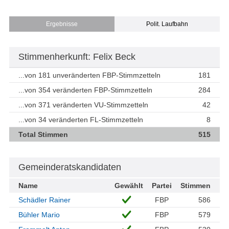
Ergebnisse
Polit. Laufbahn
Stimmenherkunft: Felix Beck
...von 181 unveränderten FBP-Stimmzetteln
181
...von 354 veränderten FBP-Stimmzetteln
284
...von 371 veränderten VU-Stimmzetteln
42
...von 34 veränderten FL-Stimmzetteln
8
Total Stimmen
515
Gemeinderatskandidaten
Name
Gewählt
Partei
Stimmen
Schädler Rainer
FBP
586
Bühler Mario
FBP
579