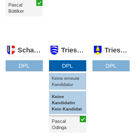
Pascal
Büttiker
Schaan
Triesen
Triesenberg
DPL
DPL
DPL
Keine erneute
Kandidatur
Keine
Kandidatin
Kein Kandidat
Pascal
Odinga