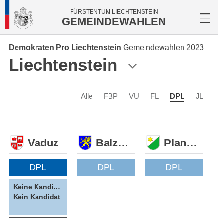
FÜRSTENTUM LIECHTENSTEIN
GEMEINDEWAHLEN
Demokraten Pro Liechtenstein
Gemeindewahlen 2023
Liechtenstein
Alle
FBP
VU
FL
DPL
JL
Vaduz
Balzers
Planken
DPL
DPL
DPL
Keine Kandidatin
Kein Kandidat