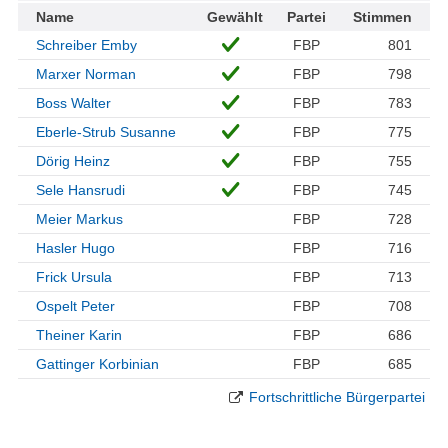
Name
Gewählt
Partei
Stimmen
Schreiber Emby
FBP
801
Marxer Norman
FBP
798
Boss Walter
FBP
783
Eberle-Strub Susanne
FBP
775
Dörig Heinz
FBP
755
Sele Hansrudi
FBP
745
Meier Markus
FBP
728
Hasler Hugo
FBP
716
Frick Ursula
FBP
713
Ospelt Peter
FBP
708
Theiner Karin
FBP
686
Gattinger Korbinian
FBP
685
Fortschrittliche Bürgerpartei