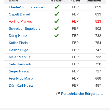
Name
Gewählt
Partei
Stimmen
Eberle-Strub Susanne
FBP
859
Ospelt Daniel
FBP
833
Verling Markus
FBP
823
Schreiber Engelbert
FBP
802
Dörig Heinz
FBP
782
Kofler Florin
FBP
754
Hasler Hugo
FBP
747
Meier Markus
FBP
733
Sele Hansrudi
FBP
728
Seger Pascal
FBP
727
Frei-Nipp Maria
FBP
668
Dürr Karl-Heinz
FBP
487
Fortschrittliche Bürgerpartei