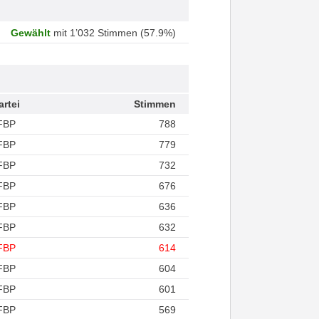
Gewählt
mit 1’032 Stimmen (57.9%)
artei
Stimmen
FBP
788
FBP
779
FBP
732
FBP
676
FBP
636
FBP
632
FBP
614
FBP
604
FBP
601
FBP
569