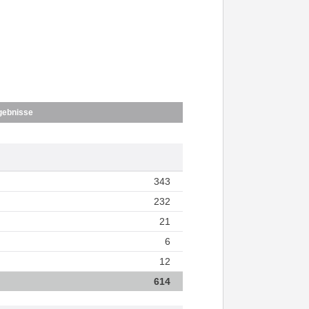
gebnisse
343
232
21
6
12
614