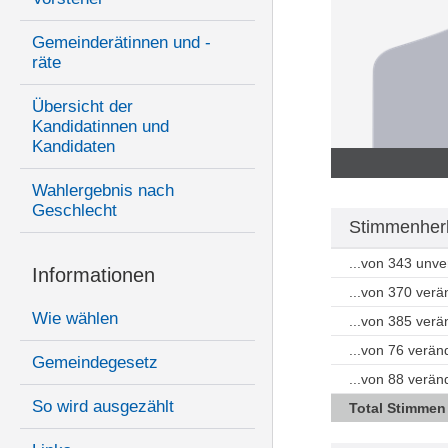
Gemeinderätinnen und -
räte
Übersicht der
Kandidatinnen und
Kandidaten
Wahlergebnis nach
Geschlecht
Stimmenherk
...von 343 unv
Informationen
...von 370 ver
Wie wählen
...von 385 ver
...von 76 verän
Gemeindegesetz
...von 88 verä
So wird ausgezählt
Total Stimmen