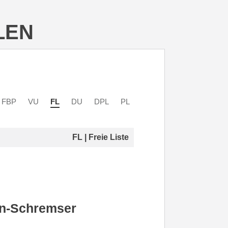
LEN
FBP
VU
FL
DU
DPL
PL
FL | Freie Liste
hn-Schremser