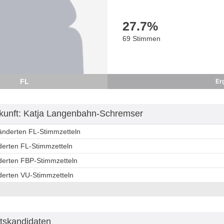
27.7
%
69 Stimmen
FL
Er
unft: Katja Langenbahn-Schremser
ränderten FL-Stimmzetteln
derten FL-Stimmzetteln
nderten FBP-Stimmzetteln
nderten VU-Stimmzetteln
tskandidaten