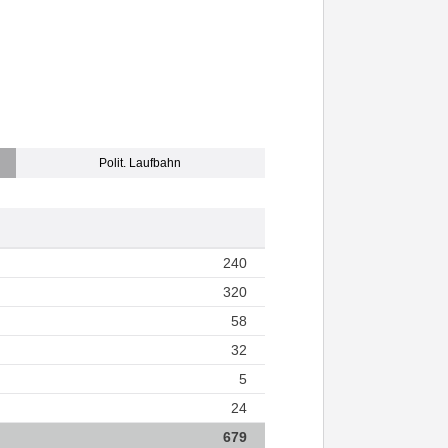
Polit. Laufbahn
240
320
58
32
5
24
679