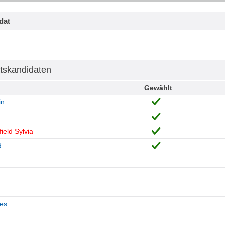
dat
tskandidaten
Gewählt
in
ield Sylvia
d
es