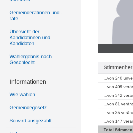
Gemeinderätinnen und -
räte
Übersicht der
Kandidatinnen und
Kandidaten
Wahlergebnis nach
Geschlecht
Stimmenherk
...von 240 unv
Informationen
...von 409 ver
Wie wählen
...von 342 ver
...von 81 verän
Gemeindegesetz
...von 35 verä
So wird ausgezählt
...von 147 ver
Total Stimmen