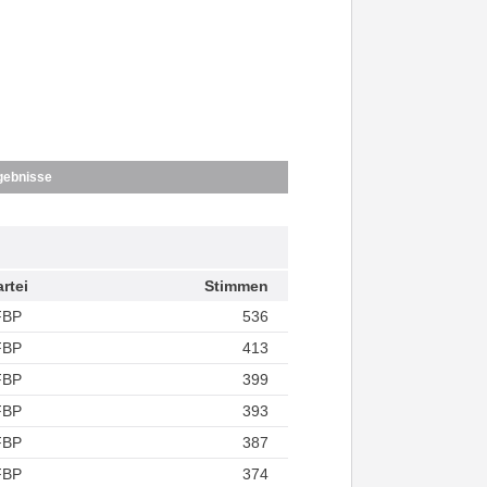
gebnisse
rtei
Stimmen
FBP
536
FBP
413
FBP
399
FBP
393
FBP
387
FBP
374