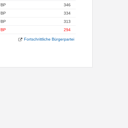
FBP
346
FBP
334
FBP
313
FBP
294
Fortschrittliche Bürgerpartei