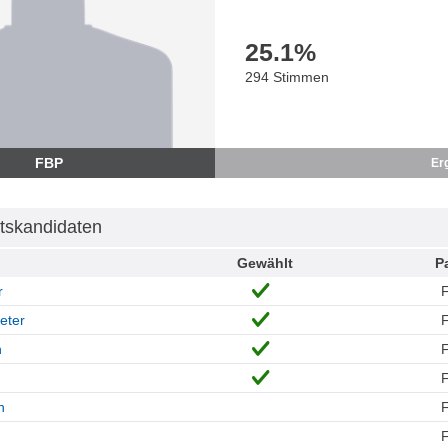
25.1
%
294 Stimmen
FBP
Er
tskandidaten
Gewählt
Pa
r
eter
n
n