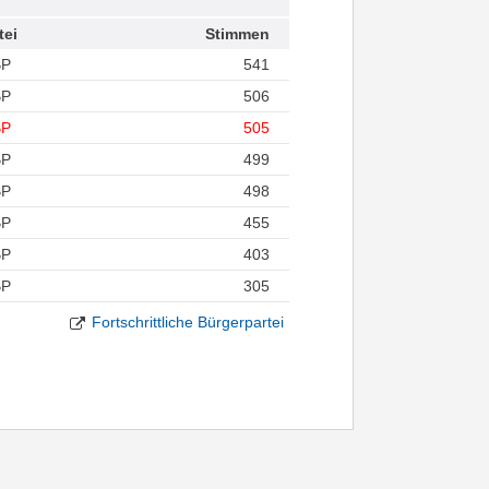
tei
Stimmen
BP
541
BP
506
BP
505
BP
499
BP
498
BP
455
BP
403
BP
305
Fortschrittliche Bürgerpartei