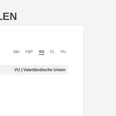
LEN
Alle
FBP
VU
FL
PU
VU | Vaterländische Union