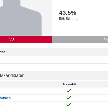
43.5
%
508 Stimmen
VU
Er
dat
tskandidaten
Gewählt
hannes
r