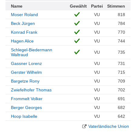
Name
Gewählt
Partei
Stimmen
Moser Roland
VU
818
Beck Jürgen
VU
784
Konrad Frank
VU
770
Hagen Alice
VU
744
Schlegel-Biedermann
VU
735
Waltraud
Gassner Lorenz
VU
731
Gerster Wilhelm
VU
715
Bargetze Rony
VU
709
Zwiefelhofer Thomas
VU
702
Frommelt Volker
VU
691
Berger Georges
VU
682
Hoop Isabelle
VU
642
Vaterländische Union