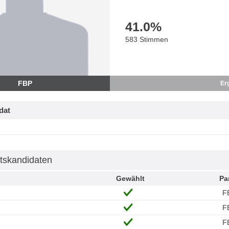
41.0
%
583 Stimmen
FBP
Er
dat
tskandidaten
Gewählt
Pa
F
F
F