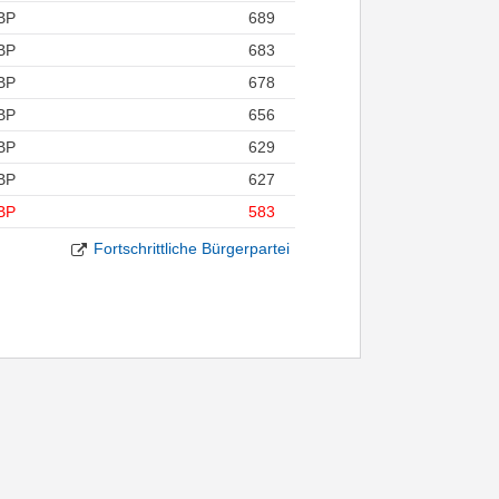
BP
689
BP
683
BP
678
BP
656
BP
629
BP
627
BP
583
Fortschrittliche Bürgerpartei