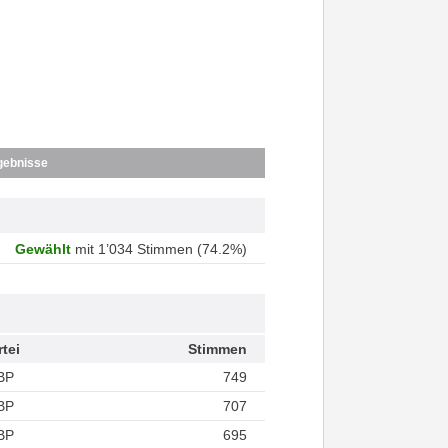
gebnisse
Gewählt
mit 1’034 Stimmen (74.2%)
rtei
Stimmen
BP
749
BP
707
BP
695