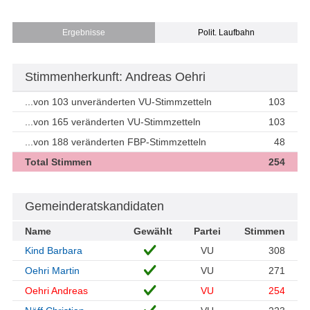
Ergebnisse
Polit. Laufbahn
Stimmenherkunft: Andreas Oehri
...von 103 unveränderten VU-Stimmzetteln
103
...von 165 veränderten VU-Stimmzetteln
103
...von 188 veränderten FBP-Stimmzetteln
48
Total Stimmen
254
Gemeinderatskandidaten
Name
Gewählt
Partei
Stimmen
Kind Barbara
VU
308
Oehri Martin
VU
271
Oehri Andreas
VU
254