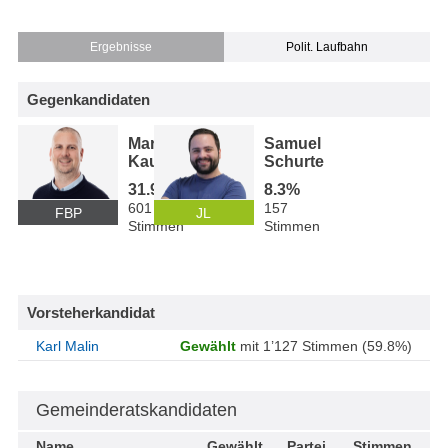
Ergebnisse
Polit. Laufbahn
Gegenkandidaten
Marcel
Samuel
Kaufmann
Schurte
31.9%
8.3%
601
157
FBP
JL
Stimmen
Stimmen
Vorsteherkandidat
Karl Malin
Gewählt
mit 1’127 Stimmen (59.8%)
Gemeinderatskandidaten
Name
Gewählt
Partei
Stimmen