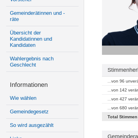
Gemeinderätinnen und -
räte
Übersicht der
Kandidatinnen und
Kandidaten
Wahlergebnis nach
Geschlecht
Stimmenherk
...von 96 unve
Informationen
...von 142 ver
Wie wählen
...von 427 ver
...von 680 ver
Gemeindegesetz
Total Stimmen
So wird ausgezählt
Gemeindera