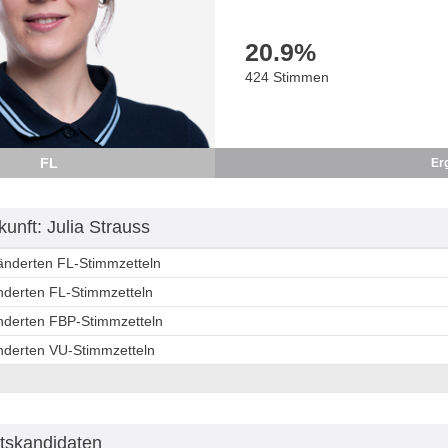
20.9
%
424 Stimmen
FL
Er
unft: Julia Strauss
ränderten FL-Stimmzetteln
änderten FL-Stimmzetteln
änderten FBP-Stimmzetteln
änderten VU-Stimmzetteln
tskandidaten