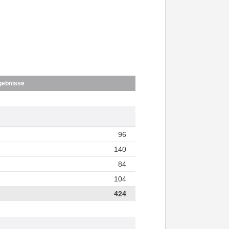
gebnisse
96
140
84
104
424