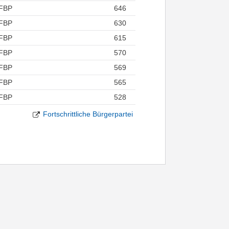
FBP
646
FBP
630
FBP
615
FBP
570
FBP
569
FBP
565
FBP
528
Fortschrittliche Bürgerpartei