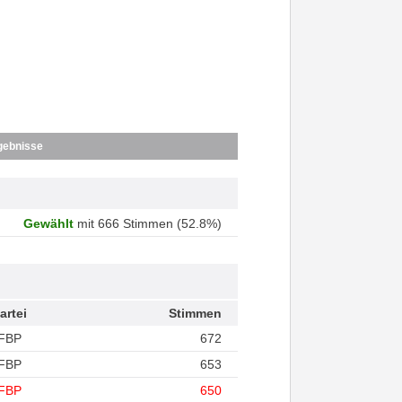
gebnisse
Gewählt
mit 666 Stimmen (52.8%)
artei
Stimmen
FBP
672
FBP
653
FBP
650