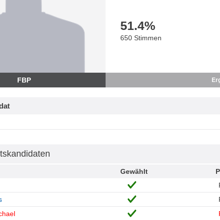
51.4
%
650 Stimmen
FBP
Er
dat
tskandidaten
Gewählt
P
s
chael