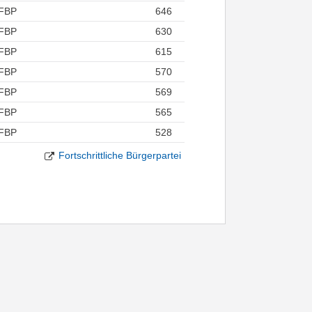
FBP
646
FBP
630
FBP
615
FBP
570
FBP
569
FBP
565
FBP
528
Fortschrittliche Bürgerpartei