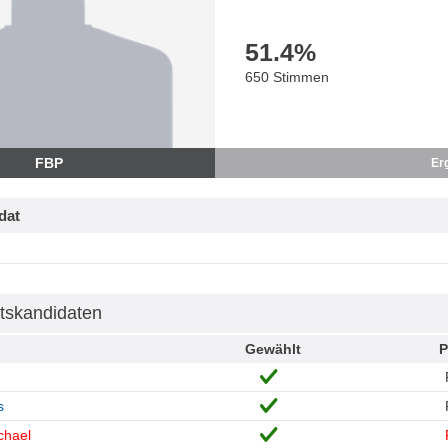
51.4
%
650 Stimmen
FBP
Er
dat
tskandidaten
Gewählt
P
s
chael