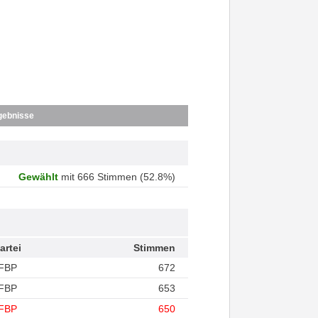
gebnisse
Gewählt
mit 666 Stimmen (52.8%)
artei
Stimmen
FBP
672
FBP
653
FBP
650