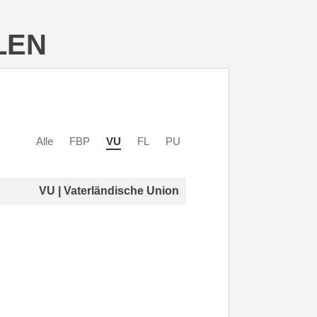
LEN
Alle
FBP
VU
FL
PU
VU | Vaterländische Union