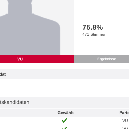
75.8
%
471 Stimmen
VU
Ergebnisse
dat
tskandidaten
Gewählt
Parte
VU
VU