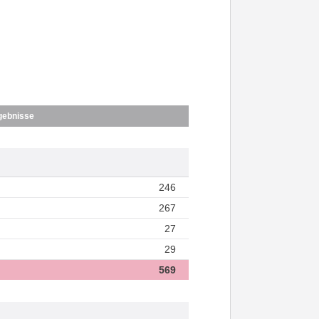
gebnisse
246
267
27
29
569