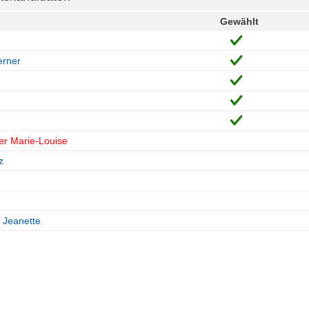
Gewählt
erner
er Marie-Louise
z
 Jeanette