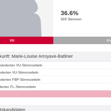
36.6
%
569 Stimmen
VU
Er
unft: Marie-Louise Arroyave-Batliner
eränderten VU-Stimmzetteln
änderten VU-Stimmzetteln
änderten FBP-Stimmzetteln
derten FL-Stimmzetteln
tskandidaten