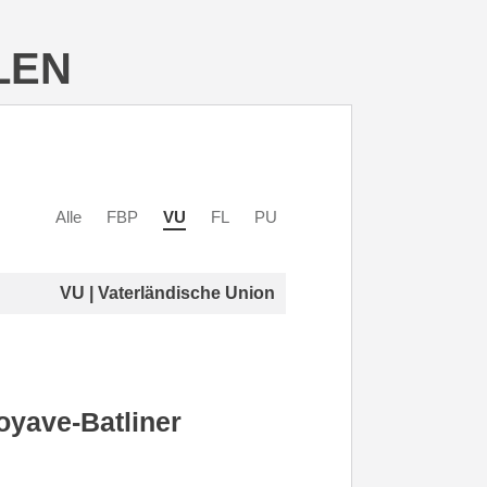
LEN
Alle
FBP
VU
FL
PU
VU | Vaterländische Union
oyave-Batliner