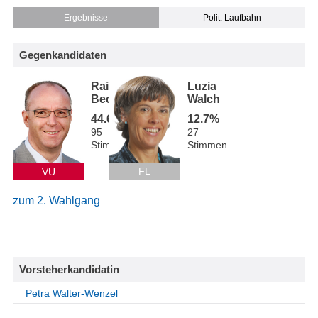
Ergebnisse
Polit. Laufbahn
Gegenkandidaten
Rainer
Luzia
Beck
Walch
44.6%
12.7%
95
27
Stimmen
Stimmen
FL
VU
zum 2. Wahlgang
Vorsteherkandidatin
Petra Walter-Wenzel