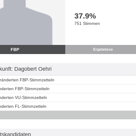
37.9
%
751 Stimmen
FBP
Ergebnisse
unft: Dagobert Oehri
eränderten FBP-Stimmzetteln
änderten FBP-Stimmzetteln
änderten VU-Stimmzetteln
änderten FL-Stimmzetteln
tskandidaten