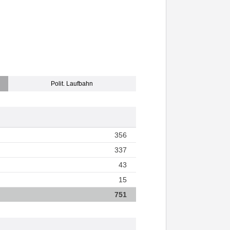
Polit. Laufbahn
356
337
43
15
751