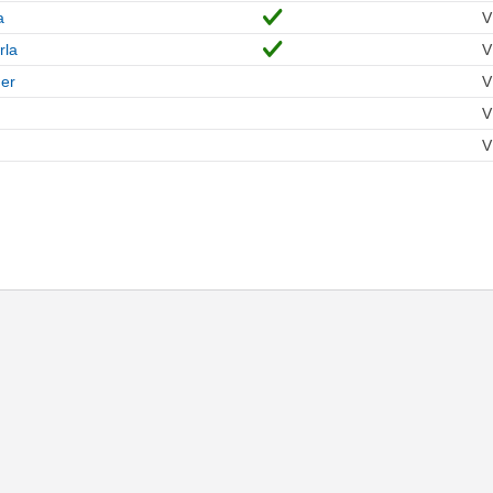
a
V
rla
V
er
V
V
V