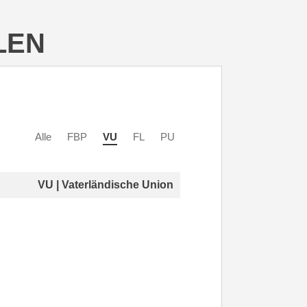
LEN
Alle
FBP
VU
FL
PU
VU | Vaterländische Union