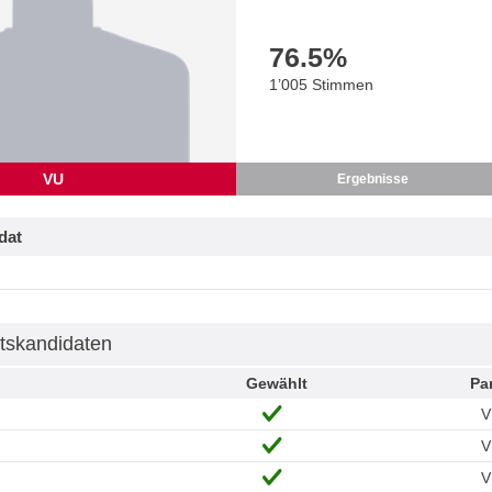
76.5
%
1’005 Stimmen
VU
Ergebnisse
dat
tskandidaten
Gewählt
Par
V
V
V