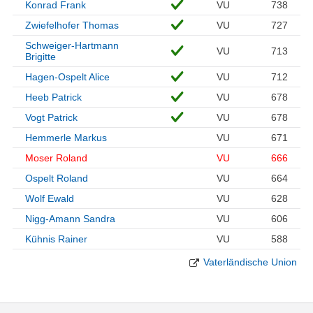
Konrad Frank
VU
738
Zwiefelhofer Thomas
VU
727
Schweiger-Hartmann
VU
713
Brigitte
Hagen-Ospelt Alice
VU
712
Heeb Patrick
VU
678
Vogt Patrick
VU
678
Hemmerle Markus
VU
671
Moser Roland
VU
666
Ospelt Roland
VU
664
Wolf Ewald
VU
628
Nigg-Amann Sandra
VU
606
Kühnis Rainer
VU
588
Vaterländische Union