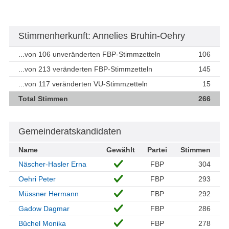
Stimmenherkunft: Annelies Bruhin-Oehry
...von 106 unveränderten FBP-Stimmzetteln
106
...von 213 veränderten FBP-Stimmzetteln
145
...von 117 veränderten VU-Stimmzetteln
15
Total Stimmen
266
Gemeinderatskandidaten
Name
Gewählt
Partei
Stimmen
Näscher-Hasler Erna
FBP
304
Oehri Peter
FBP
293
Müssner Hermann
FBP
292
Gadow Dagmar
FBP
286
Büchel Monika
FBP
278