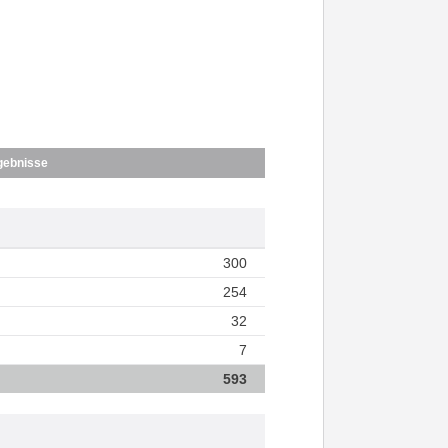
gebnisse
300
254
32
7
593