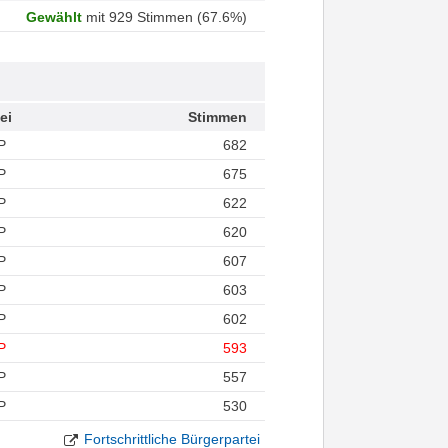
Gewählt
mit 929 Stimmen (67.6%)
ei
Stimmen
P
682
P
675
P
622
P
620
P
607
P
603
P
602
P
593
P
557
P
530
Fortschrittliche Bürgerpartei