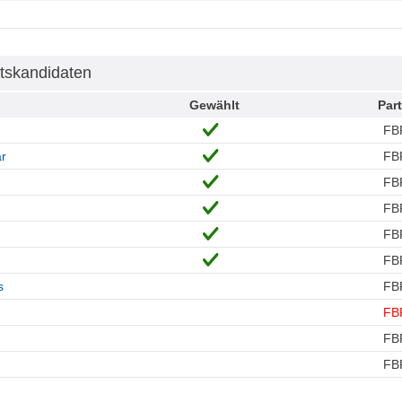
tskandidaten
Gewählt
Part
FB
ar
FB
FB
FB
FB
FB
s
FB
FB
n
FB
FB