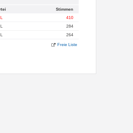
rtei
Stimmen
FL
410
FL
284
FL
264
Freie Liste