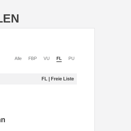
LEN
Alle
FBP
VU
FL
PU
FL | Freie Liste
nn