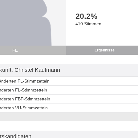
20.2
%
410 Stimmen
FL
Ergebnisse
unft: Christel Kaufmann
ränderten FL-Stimmzetteln
änderten FL-Stimmzetteln
änderten FBP-Stimmzetteln
änderten VU-Stimmzetteln
tskandidaten