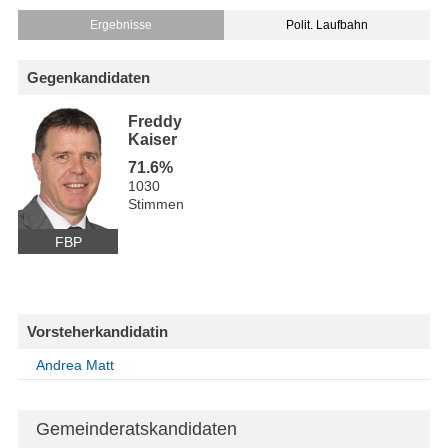
Ergebnisse
Polit. Laufbahn
Gegenkandidaten
Freddy
Kaiser
71.6%
1030
Stimmen
FBP
Vorsteherkandidatin
Andrea Matt
Gemeinderatskandidaten