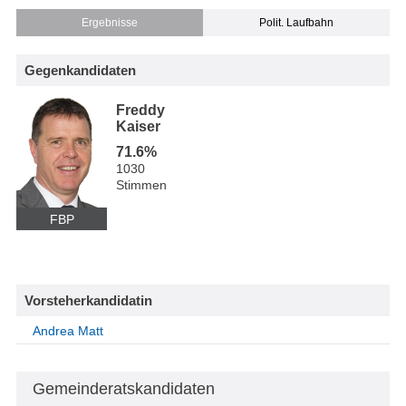
Ergebnisse
Polit. Laufbahn
Gegenkandidaten
Freddy
Kaiser
71.6%
1030
Stimmen
FBP
Vorsteherkandidatin
Andrea Matt
Gemeinderatskandidaten