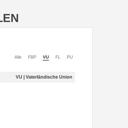
LEN
Alle
FBP
VU
FL
PU
VU | Vaterländische Union