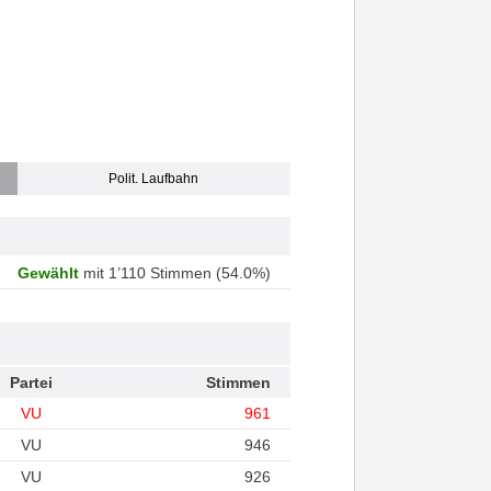
Polit. Laufbahn
Gewählt
mit 1’110 Stimmen (54.0%)
Partei
Stimmen
VU
961
VU
946
VU
926