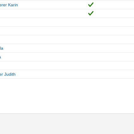
rer Karin
la
a
r Judith