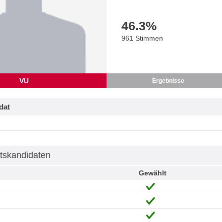
46.3
%
961 Stimmen
VU
Ergebnisse
dat
tskandidaten
Gewählt