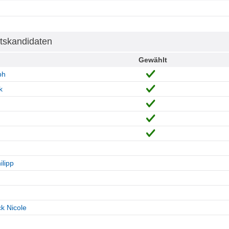
tskandidaten
Gewählt
ph
k
ilipp
k Nicole