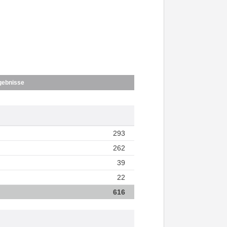
gebnisse
293
262
39
22
616