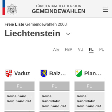
FÜRSTENTUM LIECHTENSTEIN
GEMEINDEWAHLEN
Freie Liste
Gemeindewahlen 2003
Liechtenstein
Alle
FBP
VU
FL
PU
Vaduz
Balzers
Planken
FL
FL
FL
Keine Kandidatin
Keine
Keine
Kein Kandidat
Kandidatin
Kandidatin
Kein Kandidat
Kein Kandidat