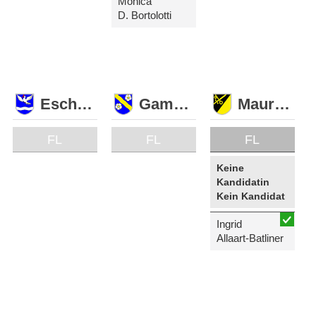
Monica
D. Bortolotti
Eschen
Gamprin
Mauren
FL
FL
FL
Keine
Kandidatin
Kein Kandidat
Ingrid
Allaart-Batliner