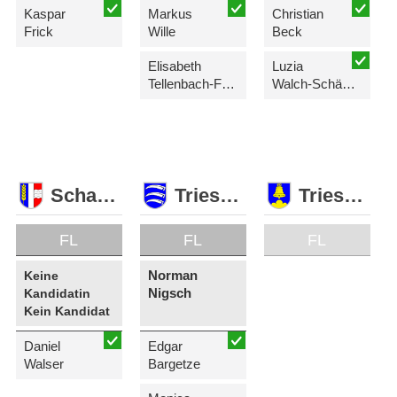
Kaspar
Markus
Christian
Frick
Wille
Beck
Elisabeth
Luzia
Tellenbach-Frick
Walch-Schädler
Schaan
Triesen
Triesenberg
FL
FL
FL
Norman
Keine
Nigsch
Kandidatin
Kein Kandidat
Daniel
Edgar
Walser
Bargetze