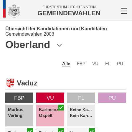
FÜRSTENTUM LIECHTENSTEIN
GEMEINDEWAHLEN
Übersicht der Kandidatinnen und Kandidaten
Gemeindewahlen 2003
Oberland
Alle
FBP
VU
FL
PU
Vaduz
FBP
VU
FL
PU
Markus
Karlheinz
Keine Kandidatin
Verling
Ospelt
Kein Kandidat