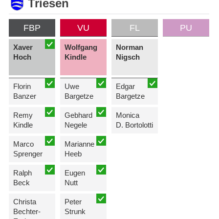
Triesen
FBP
VU
FL
PU
Xaver
Wolfgang
Norman
Hoch
Kindle
Nigsch
Florin
Uwe
Edgar
Banzer
Bargetze
Bargetze
Remy
Gebhard
Monica
Kindle
Negele
D. Bortolotti
Marco
Marianne
Sprenger
Heeb
Ralph
Eugen
Beck
Nutt
Christa
Peter
Bechter-
Strunk