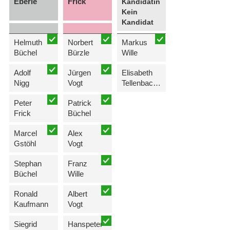
Eberle
Frick
Kandidatin
Kein
Kandidat
Helmuth
Norbert
Markus
Büchel
Bürzle
Wille
Adolf
Jürgen
Elisabeth
Nigg
Vogt
Tellenbach-Frick
Peter
Patrick
Frick
Büchel
Marcel
Alex
Gstöhl
Vogt
Stephan
Franz
Büchel
Wille
Ronald
Albert
Kaufmann
Vogt
Siegrid
Hanspeter