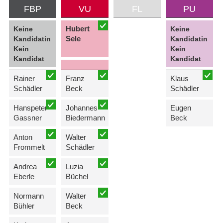
FBP
VU
FL
PU
Hubert
Keine
Keine
Sele
Kandidatin
Kandidatin
Kein
Kein
Kandidat
Kandidat
Rainer
Franz
Klaus
Schädler
Beck
Schädler
Hanspeter
Johannes
Eugen
Gassner
Biedermann
Beck
Anton
Walter
Frommelt
Schädler
Andrea
Luzia
Eberle
Büchel
Normann
Walter
Bühler
Beck