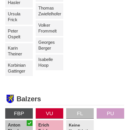
Hasler
Thomas
Ursula
Zwiefelhofer
Frick
Volker
Peter
Frommelt
Ospelt
Georges
Karin
Berger
Theiner
Isabelle
Korbinian
Hoop
Gattinger
Balzers
FBP
VU
FL
PU
Anton
Erich
Keine