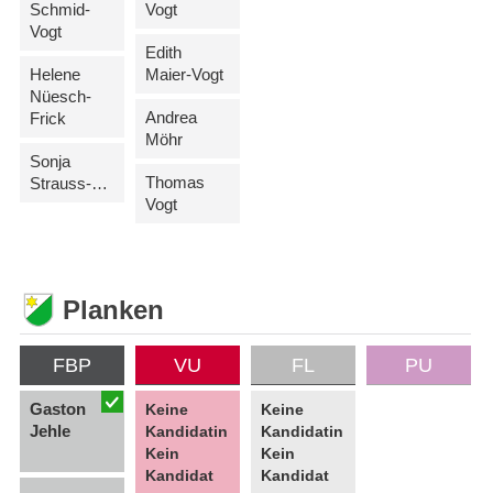
Schmid-
Vogt
Vogt
Edith
Helene
Maier-Vogt
Nüesch-
Andrea
Frick
Möhr
Sonja
Thomas
Strauss-Fischer
Vogt
Planken
FBP
VU
FL
PU
Gaston
Keine
Keine
Jehle
Kandidatin
Kandidatin
Kein
Kein
Kandidat
Kandidat