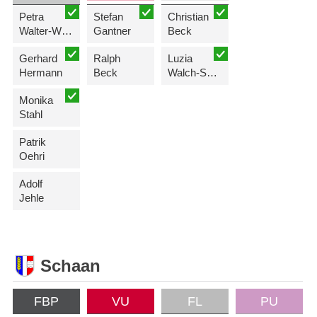
Petra
Stefan
Christian
Walter-Wenzel
Gantner
Beck
Gerhard
Ralph
Luzia
Hermann
Beck
Walch-Schädler
Monika
Stahl
Patrik
Oehri
Adolf
Jehle
Schaan
FBP
VU
FL
PU