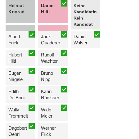
Helmut
Daniel
Keine
Konrad
Hilti
Kandidatin
Kein
Kandidat
Albert
Jack
Daniel
Frick
Quaderer
Walser
Hubert
Rudolf
Hilti
Wachter
Eugen
Bruno
Nägele
Nipp
Edith
Karin
De Boni
Rüdisser-Quaderer
Wally
Wido
Frommelt
Meier
Dagobert
Werner
Oehri
Frick