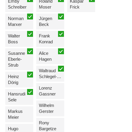
Emby
Roland
Kaspar
Schreiber
Moser
Frick
Norman
Jürgen
Marxer
Beck
Walter
Frank
Boss
Konrad
Susanne
Alice
Eberle-
Hagen
Strub
Waltraud
Heinz
Schlegel-Biedermann
Dörig
Lorenz
Hansrudi
Gassner
Sele
Wilhelm
Markus
Gerster
Meier
Rony
Hugo
Bargetze