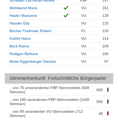
Schädler-Zacharias Aurelia
FBP
157
Wohlwend Mario
VU
151
Hasler Marianne
VU
128
Hassler Edy
VU
125
Büchel-Thalmaier Robert
FL
120
Gstöhl Heinz
VU
114
Beck Rainer
VU
109
Rodigari Barbara
VU
106
Meier-Eggenberger Daniela
VU
97
Stimmenherkunft: Fortschrittliche Bürgerpartei
...von 76 unveränderten FBP-Stimmzetteln (608
608
Stimmen)
...von 180 veränderten FBP-Stimmzetteln (1440
956
Stimmen)
...von 89 veränderten VU-Stimmzetteln (712
48
Stimmen)