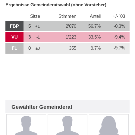
Ergebnisse Gemeinderatswahl (ohne Vorsteher)
Sitze
Stimmen
Anteil
+/- '03
FBP
5
2’070
56.7%
-0.3%
+1
VU
3
1’223
33.5%
-9.4%
-1
9.7%
FL
0
355
9.7%
±0
+
Gewählter Gemeinderat